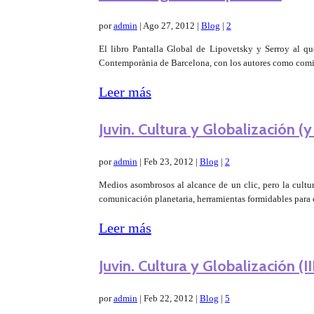
por
admin
|
Ago 27, 2012
|
Blog
|
2
El libro Pantalla Global de Lipovetsky y Serroy al q
Contemporània de Barcelona, con los autores como comisa
Leer más
Juvin. Cultura y Globalización (y
por
admin
|
Feb 23, 2012
|
Blog
|
2
Medios asombrosos al alcance de un clic, pero la cultu
comunicación planetaria, herramientas formidables para c
Leer más
Juvin. Cultura y Globalización (I
por
admin
|
Feb 22, 2012
|
Blog
|
5