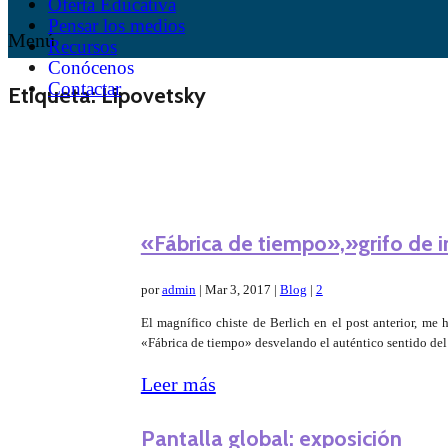
Oferta Educativa
Pensar los medios
Menú
Recursos
Conócenos
Contactar
Etiqueta:
Lipovetsky
«Fábrica de tiempo»,»grifo de 
por
admin
|
Mar 3, 2017
|
Blog
|
2
El magnífico chiste de Berlich en el post anterior, me 
«Fábrica de tiempo» desvelando el auténtico sentido del
Leer más
Pantalla global: exposición