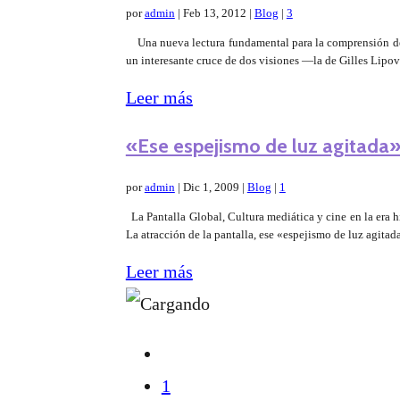
por
admin
|
Feb 13, 2012
|
Blog
|
3
Una nueva lectura fundamental para la comprensión del
un interesante cruce de dos visiones ­—la de Gilles Lip
Leer más
«Ese espejismo de luz agitada
por
admin
|
Dic 1, 2009
|
Blog
|
1
La Pantalla Global, Cultura mediática y cine en la era 
La atracción de la pantalla, ese «espejismo de luz agita
Leer más
1