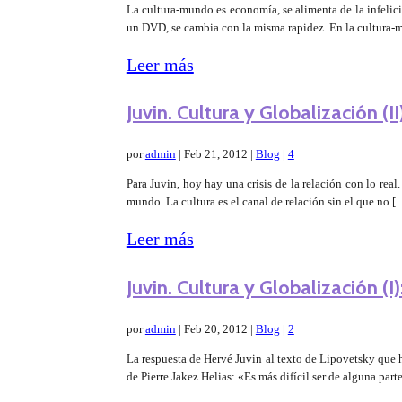
La cultura-mundo es economía, se alimenta de la infeli
un DVD, se cambia con la misma rapidez. En la cultura-m
Leer más
Juvin. Cultura y Globalización (II):
por
admin
|
Feb 21, 2012
|
Blog
|
4
Para Juvin, hoy hay una crisis de la relación con lo rea
mundo. La cultura es el canal de relación sin el que no [
Leer más
Juvin. Cultura y Globalización (I):
por
admin
|
Feb 20, 2012
|
Blog
|
2
La respuesta de Hervé Juvin al texto de Lipovetsky que h
de Pierre Jakez Helias: «Es más difícil ser de alguna pa