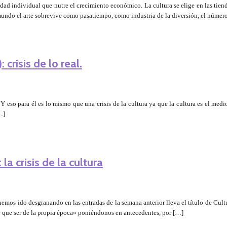
cidad individual que nutre el crecimiento económico. La cultura se elige en las t
undo el arte sobrevive como pasatiempo, como industria de la diversión, el númer
 crisis de lo real.
l. Y eso para él es lo mismo que una crisis de la cultura ya que la cultura es el me
…]
 la crisis de la cultura
emos ido desgranando en las entradas de la semana anterior lleva el título de Cultu
rte que ser de la propia época» poniéndonos en antecedentes, por […]