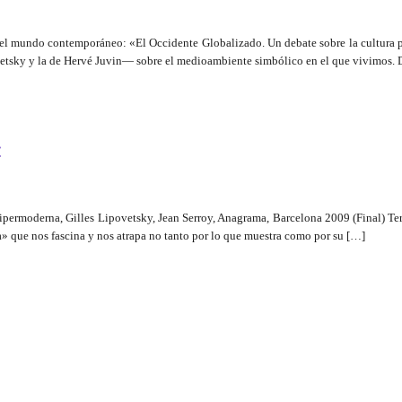
 mundo contemporáneo: «El Occidente Globalizado. Un debate sobre la cultura pl
ovetsky y la de Hervé Juvin— sobre el medioambiente simbólico en el que vivimos.
»
hipermoderna, Gilles Lipovetsky, Jean Serroy, Anagrama, Barcelona 2009 (Final) Te
da» que nos fascina y nos atrapa no tanto por lo que muestra como por su […]