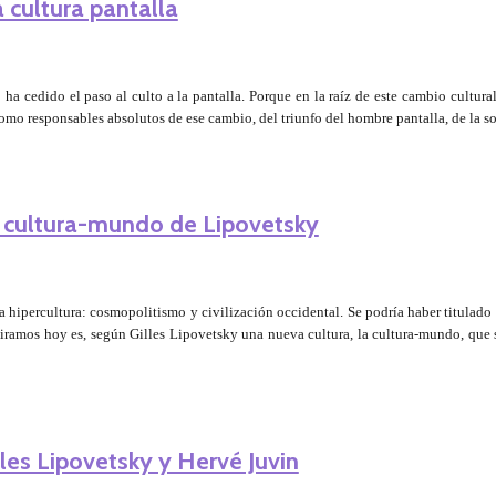
a cultura pantalla
 ha cedido el paso al culto a la pantalla. Porque en la raíz de este cambio cultu
 como responsables absolutos de ese cambio, del triunfo del hombre pantalla, de la 
la cultura-mundo de Lipovetsky
 la hipercultura: cosmopolitismo y civilización occidental. Se podría haber titula
iramos hoy es, según Gilles Lipovetsky una nueva cultura, la cultura-mundo, que s
lles Lipovetsky y Hervé Juvin