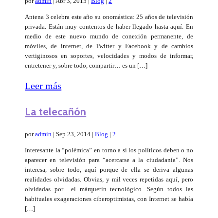
por
admin
|
Abr 3, 2015
|
Blog
|
2
Antena 3 celebra este año su onomástica: 25 años de televisión
privada. Están muy contentos de haber llegado hasta aquí. En
medio de este nuevo mundo de conexión permanente, de
móviles, de internet, de Twitter y Facebook y de cambios
vertiginosos en soportes, velocidades y modos de informar,
entretener y, sobre todo, compartir… es un […]
Leer más
La telecañón
por
admin
|
Sep 23, 2014
|
Blog
|
2
Interesante la “polémica” en torno a si los políticos deben o no
aparecer en televisión para “acercarse a la ciudadanía”. Nos
interesa, sobre todo, aquí porque de ella se deriva algunas
realidades olvidadas. Obvias, y mil veces repetidas aquí, pero
olvidadas por el márquetin tecnológico. Según todos las
habituales exageraciones ciberoptimistas, con Internet se había
[…]