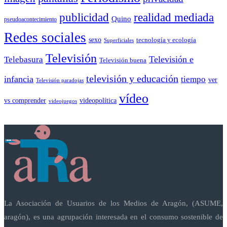
publicidad
realidad mediada
Quino
pseudoacontecimiento
Redes sociales
sexo
tecnología y ecología
Superficiales
Televisión
Telebasura
Televisión e
Televisión buena
televisión y educación
infancia
tiempo
ver
Televisión paradojas
vídeo
vs comprender
videopolítica
videojuegos
La Asociación de Usuarios de los Medios de Aragón, (ASUME,
aragón), es una agrupación interesada en el consumo sostenible de