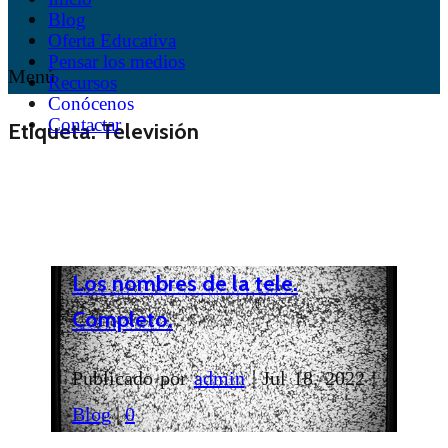
Blog
Oferta Educativa
Pensar los medios
Menú
Recursos
Conócenos
Contactar
Etiqueta:
Televisión
Los nombres de la tele.
Completo.
Publicado por
admin
|
Jul 18, 2022
|
Blog
|
0