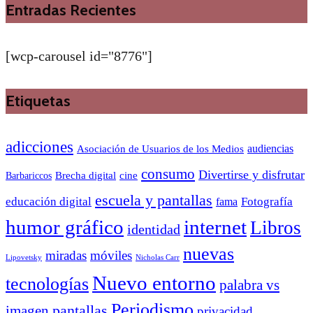
Entradas Recientes
[wcp-carousel id="8776"]
Etiquetas
adicciones
audiencias
Asociación de Usuarios de los Medios
consumo
Divertirse y disfrutar
Barbariccos
Brecha digital
cine
escuela y pantallas
educación digital
Fotografía
fama
humor gráfico
internet
Libros
identidad
nuevas
miradas
móviles
Nicholas Carr
Lipovetsky
Nuevo entorno
tecnologías
palabra vs
Periodismo
pantallas
imagen
privacidad