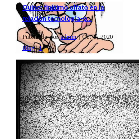
Quino: finísimo olfato en la
relación tecnología-p...
Publicado por
admin
|
Oct 8, 2020
|
Blog
|
1