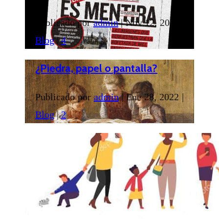
Publicado por
admin
|
Nov 12, 2022
|
Blog
|
4
¿Piedra, papel o pantalla?
Publicado por
admin
|
Ene 28, 2022
|
Blog
|
2