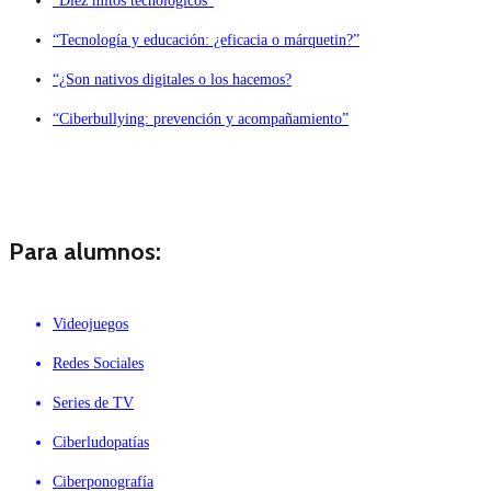
“Diez mitos tecnológicos”
“Tecnología y educación: ¿eficacia o márquetin?”
“¿Son nativos digitales o los hacemos?
“Ciberbullying: prevención y acompañamiento”
Para alumnos:
Videojuegos
Redes Sociales
Series de TV
Ciberludopatías
Ciberponografía