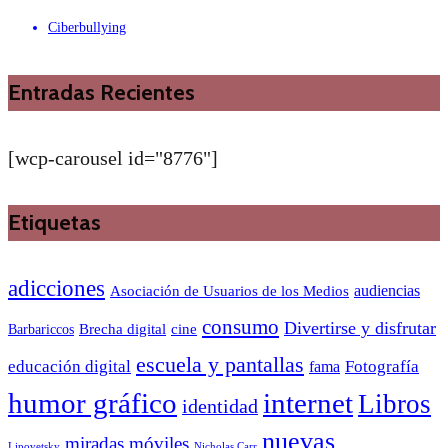
Ciberbullying
Entradas Recientes
[wcp-carousel id="8776"]
Etiquetas
adicciones
audiencias
Asociación de Usuarios de los Medios
consumo
Divertirse y disfrutar
Barbariccos
Brecha digital
cine
escuela y pantallas
educación digital
Fotografía
fama
humor gráfico
internet
Libros
identidad
nuevas
miradas
móviles
Nicholas Carr
Lipovetsky