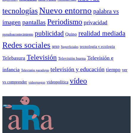
Nuevo entorno
tecnologías
palabra vs
Periodismo
pantallas
imagen
privacidad
publicidad
realidad mediada
Quino
pseudoacontecimiento
Redes sociales
sexo
tecnología y ecología
Superficiales
Televisión
Telebasura
Televisión e
Televisión buena
televisión y educación
infancia
tiempo
ver
Televisión paradojas
vídeo
vs comprender
videopolítica
videojuegos