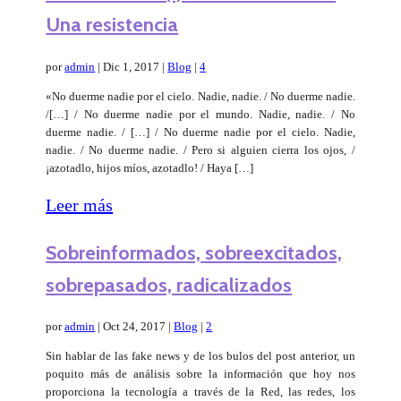
Una resistencia
por
admin
|
Dic 1, 2017
|
Blog
|
4
«No duerme nadie por el cielo. Nadie, nadie. / No duerme nadie.
/[…] / No duerme nadie por el mundo. Nadie, nadie. / No
duerme nadie. / […] / No duerme nadie por el cielo. Nadie,
nadie. / No duerme nadie. / Pero si alguien cierra los ojos, /
¡azotadlo, hijos míos, azotadlo! / Haya […]
Leer más
Sobreinformados, sobreexcitados,
sobrepasados, radicalizados
por
admin
|
Oct 24, 2017
|
Blog
|
2
Sin hablar de las fake news y de los bulos del post anterior, un
poquito más de análisis sobre la información que hoy nos
proporciona la tecnología a través de la Red, las redes, los