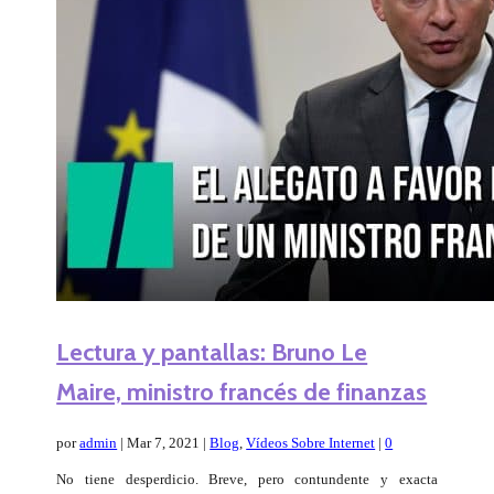
Lectura y pantallas: Bruno Le
Maire, ministro francés de finanzas
por
admin
|
Mar 7, 2021
|
Blog
,
Vídeos Sobre Internet
|
0
No tiene desperdicio. Breve, pero contundente y exacta