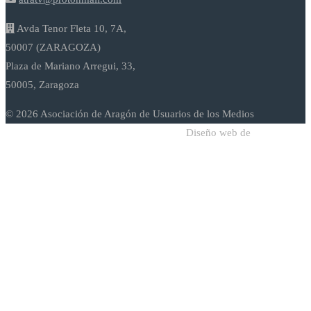
Avda Tenor Fleta 10, 7A,
50007 (ZARAGOZA)
Plaza de Mariano Arregui, 33,
50005, Zaragoza
© 2026 Asociación de Aragón de Usuarios de los Medios
Diseño web de
Sodadi Web