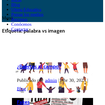
Blog
Oferta Educativa
Pensar los medios
Menú
Recursos
Conócenos
Contactar
Etiqueta:
palabra vs imagen
¿Puertas al campo?
Publicado por
admin
|
Abr 30, 2023
|
Blog
|
1
Fakes