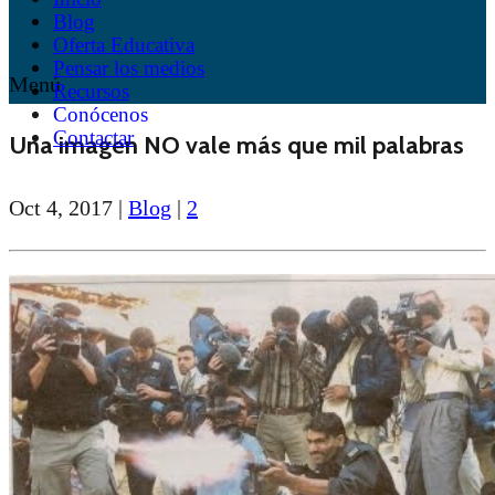
Blog
Oferta Educativa
Pensar los medios
Menú
Recursos
Conócenos
Contactar
Una imagen NO vale más que mil palabras
Oct 4, 2017
|
Blog
|
2