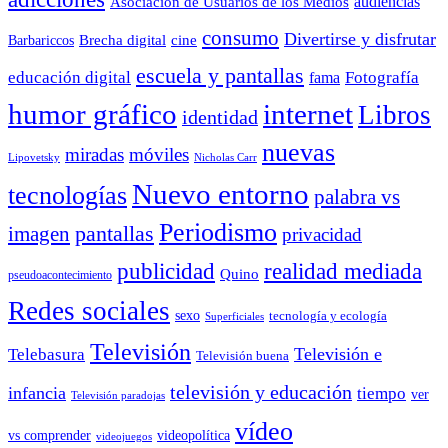
audiencias
Asociación de Usuarios de los Medios
consumo
Divertirse y disfrutar
Barbariccos
Brecha digital
cine
escuela y pantallas
educación digital
Fotografía
fama
humor gráfico
internet
Libros
identidad
nuevas
miradas
móviles
Nicholas Carr
Lipovetsky
Nuevo entorno
tecnologías
palabra vs
Periodismo
pantallas
imagen
privacidad
publicidad
realidad mediada
Quino
pseudoacontecimiento
Redes sociales
sexo
tecnología y ecología
Superficiales
Televisión
Telebasura
Televisión e
Televisión buena
televisión y educación
infancia
tiempo
ver
Televisión paradojas
vídeo
vs comprender
videopolítica
videojuegos