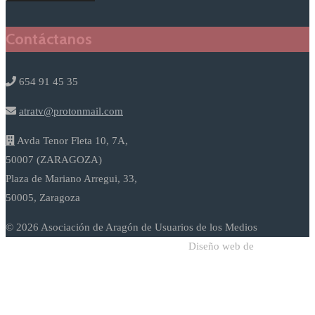
Contáctanos
654 91 45 35
atratv@protonmail.com
Avda Tenor Fleta 10, 7A,
50007 (ZARAGOZA)
Plaza de Mariano Arregui, 33,
50005, Zaragoza
© 2026 Asociación de Aragón de Usuarios de los Medios
Diseño web de
Sodadi Web