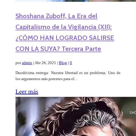
Shoshana Zuboff, La Era del
Capitalismo de la Vigilancia (XII):
¿CÓMO HAN LOGRADO SALIRSE
CON LA SUYA? Tercera Parte
por
admin
|
Abr 26, 2021
|
Blog
|
0
Duodécima entrega: Nuestra libertad es un problema. Uno de
los argumentos más potentes para el...
Leer más