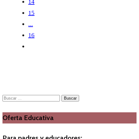
14
15
...
16
Buscar:
Oferta Educativa
Para padres y educadores: