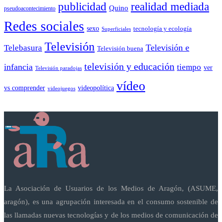
publicidad
realidad mediada
Quino
pseudoacontecimiento
Redes sociales
sexo
tecnología y ecología
Superficiales
Televisión
Telebasura
Televisión e
Televisión buena
televisión y educación
infancia
tiempo
ver
Televisión paradojas
vídeo
vs comprender
videopolítica
videojuegos
La Asociación de Usuarios de los Medios de Aragón, (ASUME,
aragón), es una agrupación interesada en el consumo sostenible de
las llamadas nuevas tecnologías y de los medios de comunicación de