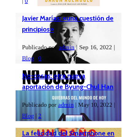
|
0
Javier Marías: «una cuestión de
principios»
Publicado por
admin
|
Sep 16, 2022
|
Blog
|
0
No-cosas: otra nueva
aportación de Byung-Chul Han
Publicado por
admin
|
May 10, 2022
|
Blog
|
2
La felicidad del Smartphone en