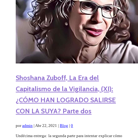
Shoshana Zuboff, La Era del
Capitalismo de la Vigilancia, (XI):
¿CÓMO HAN LOGRADO SALIRSE
CON LA SUYA? Parte dos
por
admin
|
Abr 22, 2021
|
Blog
|
0
Undécima entrega: la segunda parte para intentar explicar cómo