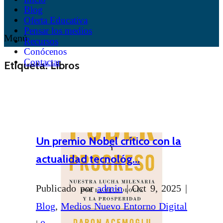
Blog
Oferta Educativa
Pensar los medios
Menú
Recursos
Conócenos
Contactar
Etiqueta:
Libros
Un premio Nobel crítico con la
actualidad tecnológ...
Publicado por
admin
|
Oct 9, 2025
|
Blog
,
Medios Nuevo Entorno Digital