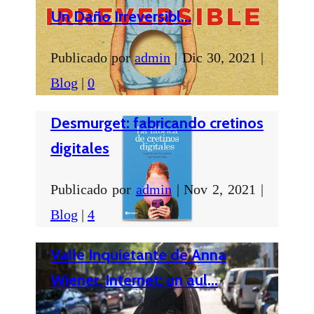
Un Daño Irreversibl...
Publicado por
admin
|
Dic 30, 2021
|
Blog
|
0
Desmurget: fabricando cretinos
digitales
Publicado por
admin
|
Nov 2, 2021
|
Blog
|
4
Valle Inquietante de Anna
Wiener. Internet: un aul...