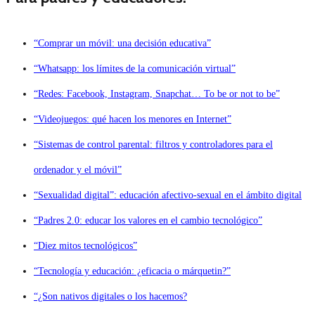
“Comprar un móvil: una decisión educativa”
“Whatsapp: los límites de la comunicación virtual”
“Redes: Facebook, Instagram, Snapchat… To be or not to be”
“Videojuegos: qué hacen los menores en Internet”
“Sistemas de control parental: filtros y controladores para el
ordenador y el móvil”
“Sexualidad digital”: educación afectivo-sexual en el ámbito digital
“Padres 2.0: educar los valores en el cambio tecnológico”
“Diez mitos tecnológicos”
“Tecnología y educación: ¿eficacia o márquetin?”
“¿Son nativos digitales o los hacemos?