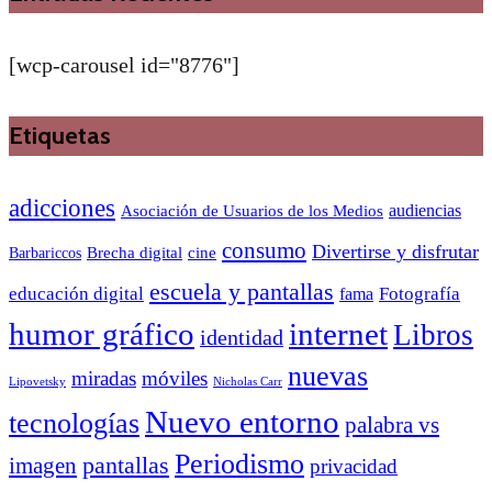
[wcp-carousel id="8776"]
Etiquetas
adicciones
audiencias
Asociación de Usuarios de los Medios
consumo
Divertirse y disfrutar
Barbariccos
Brecha digital
cine
escuela y pantallas
educación digital
Fotografía
fama
humor gráfico
internet
Libros
identidad
nuevas
miradas
móviles
Nicholas Carr
Lipovetsky
Nuevo entorno
tecnologías
palabra vs
Periodismo
pantallas
imagen
privacidad