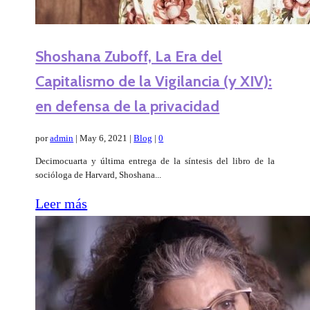
Shoshana Zuboff, La Era del
Capitalismo de la Vigilancia (y XIV):
en defensa de la privacidad
por
admin
|
May 6, 2021
|
Blog
|
0
Decimocuarta y última entrega de la síntesis del libro de la
socióloga de Harvard, Shoshana...
Leer más