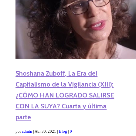
Shoshana Zuboff, La Era del
Capitalismo de la Vigilancia (XIII):
¿CÓMO HAN LOGRADO SALIRSE
CON LA SUYA? Cuarta y última
parte
por
admin
|
Abr 30, 2021
|
Blog
|
0