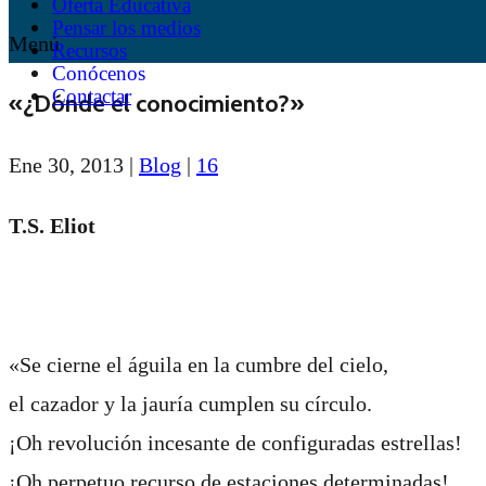
Oferta Educativa
Pensar los medios
Menú
Recursos
Conócenos
Contactar
«¿Dónde el conocimiento?»
Ene 30, 2013
|
Blog
|
16
T.S. Eliot
«Se cierne el águila en la cumbre del cielo,
el cazador y la jauría cumplen su círculo.
¡Oh revolución incesante de configuradas estrellas!
¡Oh perpetuo recurso de estaciones determinadas!