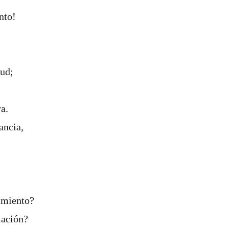
nto!
tud;
a.
ancia,
imiento?
mación?