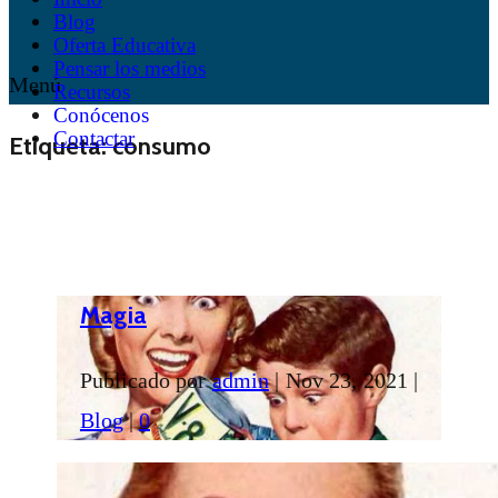
Blog
Oferta Educativa
Pensar los medios
Menú
Recursos
Conócenos
Contactar
Etiqueta:
consumo
Magia
Publicado por
admin
|
Nov 23, 2021
|
Blog
|
0