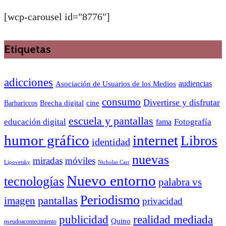
[wcp-carousel id="8776"]
Etiquetas
adicciones
audiencias
Asociación de Usuarios de los Medios
consumo
Divertirse y disfrutar
Barbariccos
Brecha digital
cine
escuela y pantallas
educación digital
Fotografía
fama
humor gráfico
internet
Libros
identidad
nuevas
miradas
móviles
Nicholas Carr
Lipovetsky
Nuevo entorno
tecnologías
palabra vs
Periodismo
pantallas
imagen
privacidad
publicidad
realidad mediada
Quino
pseudoacontecimiento