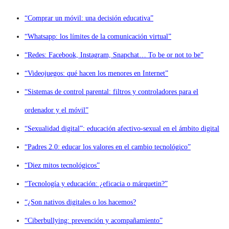
“Comprar un móvil: una decisión educativa”
“Whatsapp: los límites de la comunicación virtual”
“Redes: Facebook, Instagram, Snapchat… To be or not to be”
“Videojuegos: qué hacen los menores en Internet”
“Sistemas de control parental: filtros y controladores para el
ordenador y el móvil”
“Sexualidad digital”: educación afectivo-sexual en el ámbito digital
“Padres 2.0: educar los valores en el cambio tecnológico”
“Diez mitos tecnológicos”
“Tecnología y educación: ¿eficacia o márquetin?”
“¿Son nativos digitales o los hacemos?
“Ciberbullying: prevención y acompañamiento”