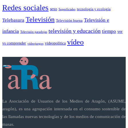
Redes sociales
sexo
tecnología y ecología
Superficiales
Televisión
Telebasura
Televisión e
Televisión buena
televisión y educación
infancia
tiempo
ver
Televisión paradojas
vídeo
vs comprender
videopolítica
videojuegos
La Asociación de Usuarios de los Medios de Aragón, (ASUME,
aragón), es una agrupación interesada en el consumo sostenible de
las llamadas nuevas tecnologías y de los medios de comunicación de
masas.