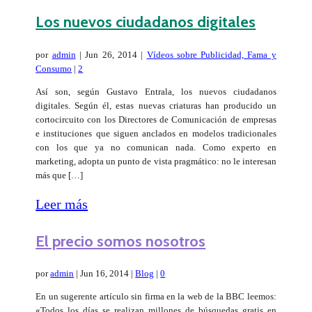
Los nuevos ciudadanos digitales
por
admin
|
Jun 26, 2014
|
Vídeos sobre Publicidad, Fama y
Consumo
|
2
Así son, según Gustavo Entrala, los nuevos ciudadanos
digitales. Según él, estas nuevas criaturas han producido un
cortocircuito con los Directores de Comunicación de empresas
e instituciones que siguen anclados en modelos tradicionales
con los que ya no comunican nada. Como experto en
marketing, adopta un punto de vista pragmático: no le interesan
más que […]
Leer más
El precio somos nosotros
por
admin
|
Jun 16, 2014
|
Blog
|
0
En un sugerente artículo sin firma en la web de la BBC leemos:
«Todos los días se realizan millones de búsquedas gratis en