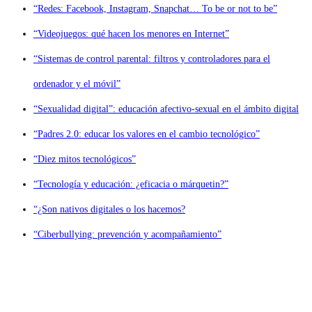
“Redes: Facebook, Instagram, Snapchat… To be or not to be”
“Videojuegos: qué hacen los menores en Internet”
“Sistemas de control parental: filtros y controladores para el
ordenador y el móvil”
“Sexualidad digital”: educación afectivo-sexual en el ámbito digital
“Padres 2.0: educar los valores en el cambio tecnológico”
“Diez mitos tecnológicos”
“Tecnología y educación: ¿eficacia o márquetin?”
“¿Son nativos digitales o los hacemos?
“Ciberbullying: prevención y acompañamiento”