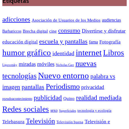
Etiquetas
adicciones
audiencias
Asociación de Usuarios de los Medios
consumo
Divertirse y disfrutar
Barbariccos
Brecha digital
cine
escuela y pantallas
educación digital
Fotografía
fama
humor gráfico
internet
Libros
identidad
nuevas
miradas
móviles
Nicholas Carr
Lipovetsky
Nuevo entorno
tecnologías
palabra vs
Periodismo
pantallas
imagen
privacidad
publicidad
realidad mediada
Quino
pseudoacontecimiento
Redes sociales
sexo
tecnología y ecología
Superficiales
Televisión
Telebasura
Televisión e
Televisión buena