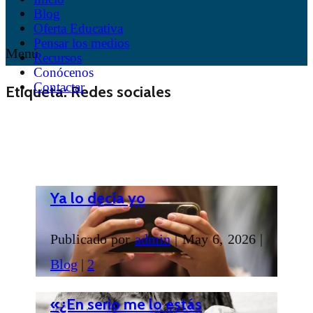
Blog
Oferta Educativa
Pensar los medios
Menú
Recursos
Conócenos
Contactar
Etiqueta:
Redes sociales
Ya lo decía yo
Publicado por
admin
|
May 6, 2026
|
Blog
|
2
«¿En serio me lo estás