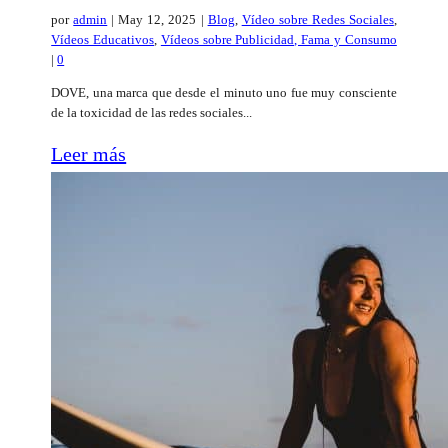
por
admin
|
May 12, 2025
|
Blog
,
Vídeo sobre Redes Sociales
,
Vídeos Educativos
,
Vídeos sobre Publicidad, Fama y Consumo
|
0
DOVE, una marca que desde el minuto uno fue muy consciente
de la toxicidad de las redes sociales...
Leer más