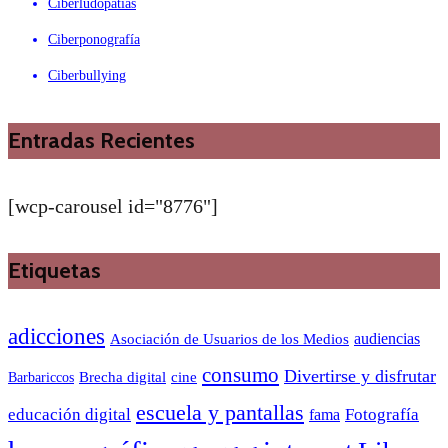
Ciberludopatías
Ciberponografía
Ciberbullying
Entradas Recientes
[wcp-carousel id="8776"]
Etiquetas
adicciones
audiencias
Asociación de Usuarios de los Medios
consumo
Divertirse y disfrutar
Barbariccos
Brecha digital
cine
escuela y pantallas
educación digital
Fotografía
fama