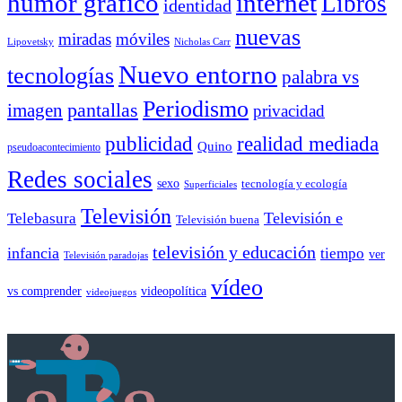
humor gráfico
internet
Libros
identidad
nuevas
miradas
móviles
Nicholas Carr
Lipovetsky
Nuevo entorno
tecnologías
palabra vs
Periodismo
pantallas
imagen
privacidad
publicidad
realidad mediada
Quino
pseudoacontecimiento
Redes sociales
sexo
tecnología y ecología
Superficiales
Televisión
Telebasura
Televisión e
Televisión buena
televisión y educación
infancia
tiempo
ver
Televisión paradojas
vídeo
vs comprender
videopolítica
videojuegos