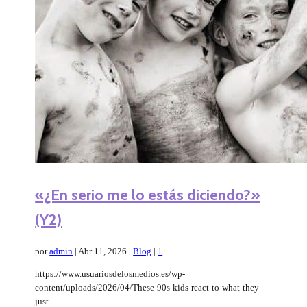
«¿En serio me lo estás diciendo?»
(Y2)
por
admin
|
Abr 11, 2026
|
Blog
|
1
https://www.usuariosdelosmedios.es/wp-
content/uploads/2026/04/These-90s-kids-react-to-what-they-
just...