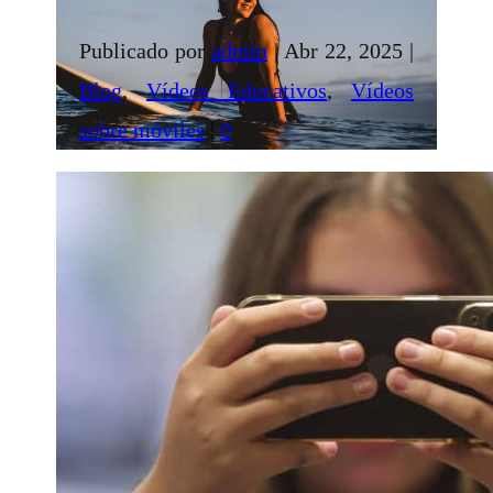
Publicado por
admin
|
Abr 22, 2025
|
Blog
,
Vídeos Educativos
,
Vídeos
sobre móviles
|
0