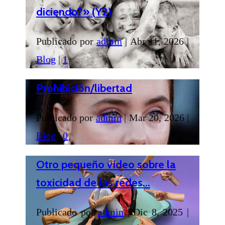
diciendo?» (Y2)
Publicado por
admin
|
Abr 11, 2026
|
Blog
|
1
Prohibición/libertad
Publicado por
admin
|
Mar 20, 2026
|
Blog
|
0
Otro pequeño vídeo sobre la
toxicidad de las redes...
Publicado por
admin
|
Dic 8, 2025
|