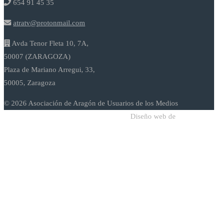
654 91 45 35
atratv@protonmail.com
Avda Tenor Fleta 10, 7A,
50007 (ZARAGOZA)
Plaza de Mariano Arregui, 33,
50005, Zaragoza
© 2026 Asociación de Aragón de Usuarios de los Medios
Diseño web de
Sodadi Web