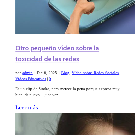
Otro pequeño vídeo sobre la
toxicidad de las redes
por
admin
|
Dic 8, 2025
|
Blog
,
Vídeo sobre Redes Sociales
,
Vídeos Educativos
|
0
Es un clip de Siroko, pero merece la pena porque expresa muy
bien -de nuevo…, una vez...
Leer más