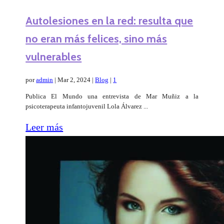
Autolesiones en la red: resulta que
no eran más felices, sino más
vulnerables
por
admin
|
Mar 2, 2024
|
Blog
|
1
Publica El Mundo una entrevista de Mar Muñiz a la
psicoterapeuta infantojuvenil Lola Álvarez ...
Leer más