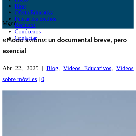
Blog
Oferta Educativa
Pensar los medios
Menú
Recursos
Conócenos
Contactar
«Modo avión»: un documental breve, pero
esencial
Abr 22, 2025
|
Blog
,
Vídeos Educativos
,
Vídeos
sobre móviles
|
0