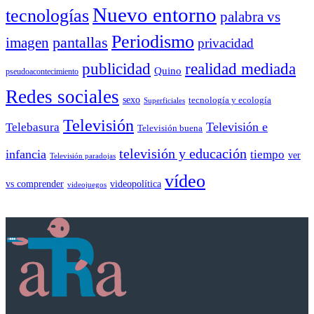
Nuevo entorno
tecnologías
palabra vs
Periodismo
pantallas
imagen
privacidad
publicidad
realidad mediada
Quino
pseudoacontecimiento
Redes sociales
sexo
tecnología y ecología
Superficiales
Televisión
Telebasura
Televisión e
Televisión buena
televisión y educación
infancia
tiempo
ver
Televisión paradojas
vídeo
vs comprender
videopolítica
videojuegos