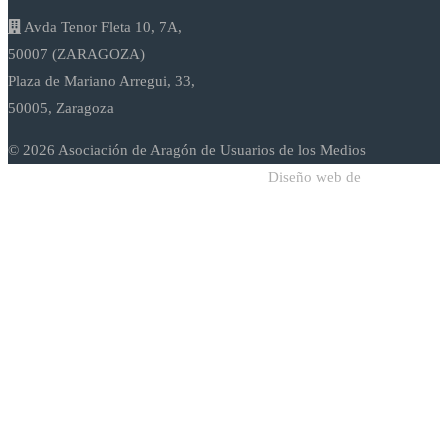
Avda Tenor Fleta 10, 7A,
50007 (ZARAGOZA)
Plaza de Mariano Arregui, 33,
50005, Zaragoza
© 2026 Asociación de Aragón de Usuarios de los Medios
Diseño web de
Sodadi Web