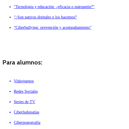
“Tecnología y educación: ¿eficacia o márquetin?”
“¿Son nativos digitales o los hacemos?
“Ciberbullying: prevención y acompañamiento”
Para alumnos:
Videojuegos
Redes Sociales
Series de TV
Ciberludopatías
Ciberponografía