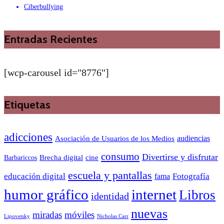
Ciberbullying
Entradas Recientes
[wcp-carousel id="8776"]
Etiquetas
adicciones
audiencias
Asociación de Usuarios de los Medios
consumo
Divertirse y disfrutar
Barbariccos
Brecha digital
cine
escuela y pantallas
educación digital
Fotografía
fama
humor gráfico
internet
Libros
identidad
nuevas
miradas
móviles
Nicholas Carr
Lipovetsky