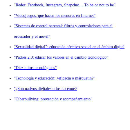
“Redes: Facebook, Instagram, Snapchat… To be or not to be”
“Videojuegos: qué hacen los menores en Internet”
“Sistemas de control parental: filtros y controladores para el
ordenador y el móvil”
“Sexualidad digital”: educación afectivo-sexual en el ámbito digital
“Padres 2.0: educar los valores en el cambio tecnológico”
“Diez mitos tecnológicos”
“Tecnología y educación: ¿eficacia o márquetin?”
“¿Son nativos digitales o los hacemos?
“Ciberbullying: prevención y acompañamiento”