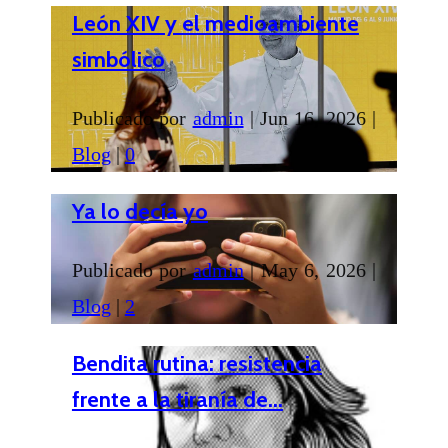
León XIV y el medioambiente
simbólico
Publicado por
admin
|
Jun 16, 2026
|
Blog
|
0
Ya lo decía yo
Publicado por
admin
|
May 6, 2026
|
Blog
|
2
Bendita rutina: resistencia
frente a la tiranía de...