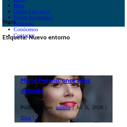
Blog
Oferta Educativa
Pensar los medios
Menú
Recursos
Conócenos
Contactar
Etiqueta:
Nuevo entorno
Marta Peirano, once años
después
Publicado por
admin
|
Jul 6, 2026
|
Blog
|
2