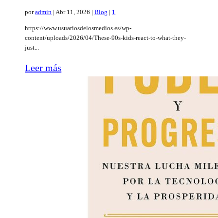
por
admin
|
Abr 11, 2026
|
Blog
|
1
https://www.usuariosdelosmedios.es/wp-
content/uploads/2026/04/These-90s-kids-react-to-what-they-
just...
Leer más