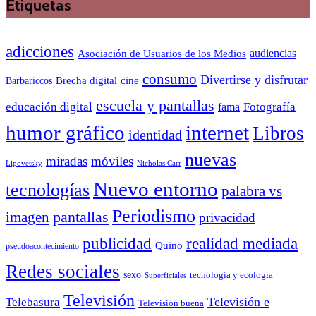
Etiquetas
adicciones
audiencias
Asociación de Usuarios de los Medios
consumo
Divertirse y disfrutar
Barbariccos
Brecha digital
cine
escuela y pantallas
educación digital
Fotografía
fama
humor gráfico
internet
Libros
identidad
nuevas
miradas
móviles
Nicholas Carr
Lipovetsky
Nuevo entorno
tecnologías
palabra vs
Periodismo
pantallas
imagen
privacidad
publicidad
realidad mediada
Quino
pseudoacontecimiento
Redes sociales
sexo
tecnología y ecología
Superficiales
Televisión
Telebasura
Televisión e
Televisión buena