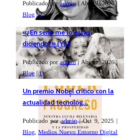
Publicado por
admin
|
Abr 19, 2026
|
Blog
|
2
«¿En serio me lo estás
diciendo?» (Y2)
Publicado por
admin
|
Abr 11, 2026
|
Blog
|
1
Un premio Nobel crítico con la
actualidad tecnológ...
Publicado por
admin
|
Oct 9, 2025
|
Blog
,
Medios Nuevo Entorno Digital