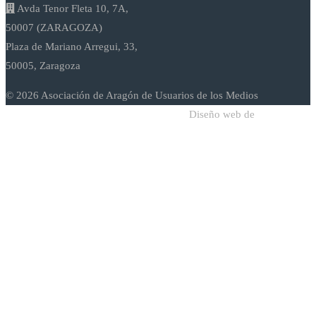
Avda Tenor Fleta 10, 7A,
50007 (ZARAGOZA)
Plaza de Mariano Arregui, 33,
50005, Zaragoza
© 2026 Asociación de Aragón de Usuarios de los Medios
Diseño web de
Sodadi Web