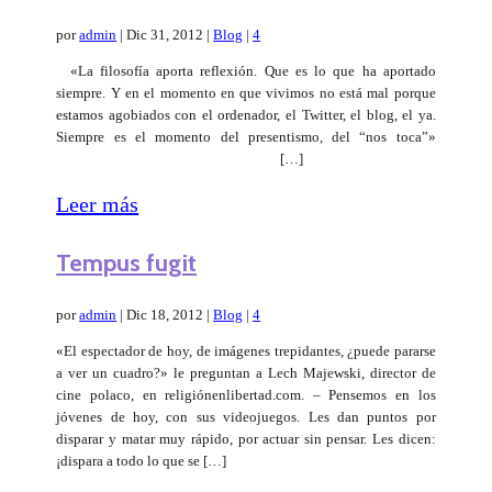
por
admin
|
Dic 31, 2012
|
Blog
|
4
«La filosofía aporta reflexión. Que es lo que ha aportado
siempre. Y en el momento en que vivimos no está mal porque
estamos agobiados con el ordenador, el Twitter, el blog, el ya.
Siempre es el momento del presentismo, del “nos toca”»
[…]
Leer más
Tempus fugit
por
admin
|
Dic 18, 2012
|
Blog
|
4
«El espectador de hoy, de imágenes trepidantes, ¿puede pararse
a ver un cuadro?» le preguntan a Lech Majewski, director de
cine polaco, en religiónenlibertad.com. – Pensemos en los
jóvenes de hoy, con sus videojuegos. Les dan puntos por
disparar y matar muy rápido, por actuar sin pensar. Les dicen:
¡dispara a todo lo que se […]