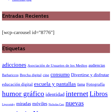
Entradas Recientes
[wcp-carousel id="8776"]
Etiquetas
adicciones
audiencias
Asociación de Usuarios de los Medios
consumo
Divertirse y disfrutar
Barbariccos
Brecha digital
cine
escuela y pantallas
educación digital
Fotografía
fama
humor gráfico
internet
Libros
identidad
nuevas
miradas
móviles
Nicholas Carr
Lipovetsky