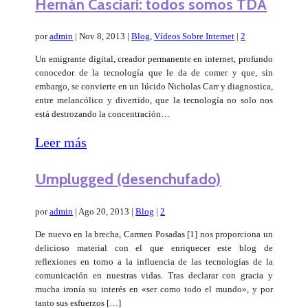
Hernán Casciari: todos somos TDA
por
admin
|
Nov 8, 2013
|
Blog
,
Vídeos Sobre Internet
|
2
Un emigrante digital, creador permanente en internet, profundo
conocedor de la tecnología que le da de comer y que, sin
embargo, se convierte en un lúcido Nicholas Carr y diagnostica,
entre melancólico y divertido, que la tecnología no solo nos
está destrozando la concentración…
Leer más
Umplugged (desenchufado)
por
admin
|
Ago 20, 2013
|
Blog
|
2
De nuevo en la brecha, Carmen Posadas [1] nos proporciona un
delicioso material con el que enriquecer este blog de
reflexiones en torno a la influencia de las tecnologías de la
comunicación en nuestras vidas. Tras declarar con gracia y
mucha ironía su interés en «ser como todo el mundo», y por
tanto sus esfuerzos […]