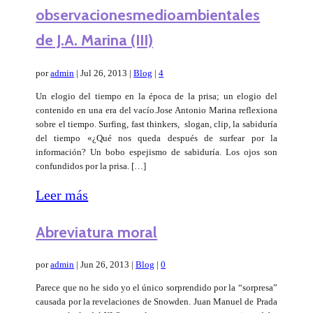
observacionesmedioambientales
de J.A. Marina (III)
por
admin
|
Jul 26, 2013
|
Blog
|
4
Un elogio del tiempo en la época de la prisa; un elogio del
contenido en una era del vacío.Jose Antonio Marina reflexiona
sobre el tiempo. Surfing, fast thinkers, slogan, clip, la sabiduría
del tiempo «¿Qué nos queda después de surfear por la
información? Un bobo espejismo de sabiduría. Los ojos son
confundidos por la prisa. […]
Leer más
Abreviatura moral
por
admin
|
Jun 26, 2013
|
Blog
|
0
Parece que no he sido yo el único sorprendido por la “sorpresa”
causada por la revelaciones de Snowden. Juan Manuel de Prada