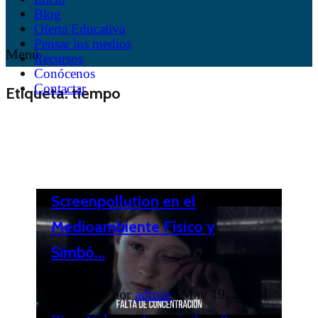
Blog
Oferta Educativa
Pensar los medios
Menú
Recursos
Conócenos
Contactar
Etiqueta:
tiempo
Screenpollution en el
Medioambiente Físico y
Simbó...
Publicado por
admin
|
May 19, 2019
|