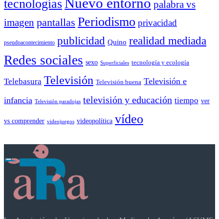
Nuevo entorno
tecnologías
palabra vs
Periodismo
pantallas
imagen
privacidad
publicidad
realidad mediada
Quino
pseudoacontecimiento
Redes sociales
sexo
tecnología y ecología
Superficiales
Televisión
Telebasura
Televisión e
Televisión buena
televisión y educación
infancia
tiempo
ver
Televisión paradojas
vídeo
vs comprender
videopolítica
videojuegos