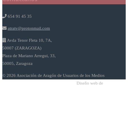
654 91 45 35
atratv@protonmail.com
Avda Tenor Fleta 10, 7A,
50007 (ZARAGOZA)
Plaza de Mariano Arregui, 33,
50005, Zaragoza
© 2026 Asociación de Aragón de Usuarios de los Medios
Diseño web de
Sodadi Web