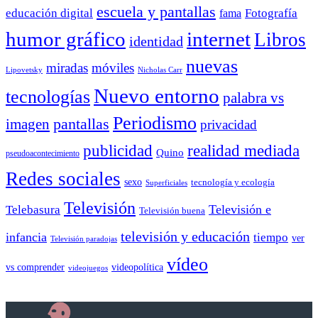
escuela y pantallas
educación digital
Fotografía
fama
humor gráfico
internet
Libros
identidad
nuevas
miradas
móviles
Nicholas Carr
Lipovetsky
Nuevo entorno
tecnologías
palabra vs
Periodismo
pantallas
imagen
privacidad
publicidad
realidad mediada
Quino
pseudoacontecimiento
Redes sociales
sexo
tecnología y ecología
Superficiales
Televisión
Telebasura
Televisión e
Televisión buena
televisión y educación
infancia
tiempo
ver
Televisión paradojas
vídeo
vs comprender
videopolítica
videojuegos