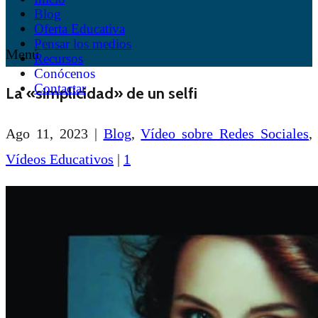
Blog
Oferta Educativa
Pensar los medios
Menú
Recursos
Conócenos
Contactar
La «simplicidad» de un selfi
Ago 11, 2023
|
Blog
,
Vídeo sobre Redes Sociales
,
Vídeos Educativos
|
1