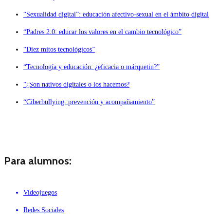
“Sexualidad digital”: educación afectivo-sexual en el ámbito digital
“Padres 2.0: educar los valores en el cambio tecnológico”
“Diez mitos tecnológicos”
“Tecnología y educación: ¿eficacia o márquetin?”
“¿Son nativos digitales o los hacemos?
“Ciberbullying: prevención y acompañamiento”
Para alumnos:
Videojuegos
Redes Sociales