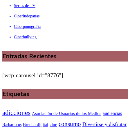
Series de TV
Ciberludopatías
Ciberponografía
Ciberbullying
Entradas Recientes
[wcp-carousel id="8776"]
Etiquetas
adicciones
audiencias
Asociación de Usuarios de los Medios
consumo
Divertirse y disfrutar
Barbariccos
Brecha digital
cine