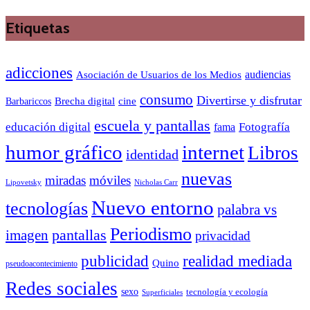
Etiquetas
adicciones
audiencias
Asociación de Usuarios de los Medios
consumo
Divertirse y disfrutar
Barbariccos
Brecha digital
cine
escuela y pantallas
educación digital
Fotografía
fama
humor gráfico
internet
Libros
identidad
nuevas
miradas
móviles
Nicholas Carr
Lipovetsky
Nuevo entorno
tecnologías
palabra vs
Periodismo
pantallas
imagen
privacidad
publicidad
realidad mediada
Quino
pseudoacontecimiento
Redes sociales
sexo
tecnología y ecología
Superficiales