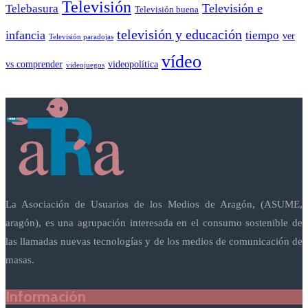
Televisión
Telebasura
Televisión e
Televisión buena
televisión y educación
infancia
tiempo
ver
Televisión paradojas
vídeo
vs comprender
videopolítica
videojuegos
La Asociación de Usuarios de los Medios de Aragón, (ASUME,
aragón), es una agrupación interesada en el consumo sostenible de
las llamadas nuevas tecnologías y de los medios de comunicación de
masas.
Información