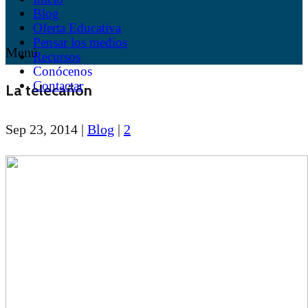
Blog
Oferta Educativa
Pensar los medios
Menú
Recursos
Conócenos
Contactar
La telecañón
Sep 23, 2014
|
Blog
|
2