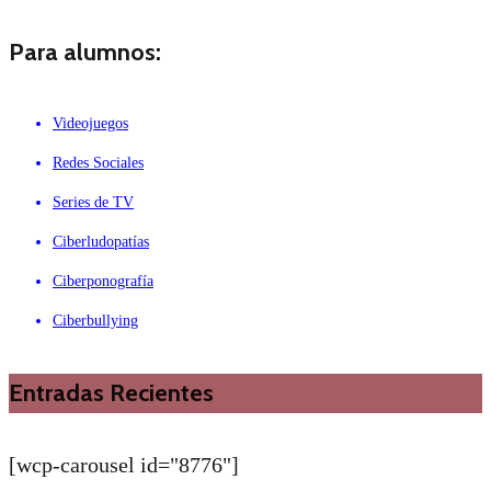
Para alumnos:
Videojuegos
Redes Sociales
Series de TV
Ciberludopatías
Ciberponografía
Ciberbullying
Entradas Recientes
[wcp-carousel id="8776"]