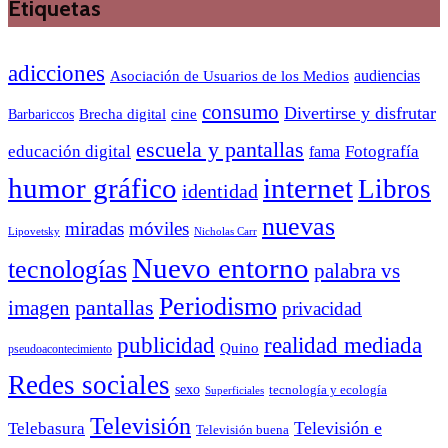
Etiquetas
adicciones
audiencias
Asociación de Usuarios de los Medios
consumo
Divertirse y disfrutar
Barbariccos
Brecha digital
cine
escuela y pantallas
educación digital
Fotografía
fama
humor gráfico
internet
Libros
identidad
nuevas
miradas
móviles
Nicholas Carr
Lipovetsky
Nuevo entorno
tecnologías
palabra vs
Periodismo
pantallas
imagen
privacidad
publicidad
realidad mediada
Quino
pseudoacontecimiento
Redes sociales
sexo
tecnología y ecología
Superficiales
Televisión
Telebasura
Televisión e
Televisión buena