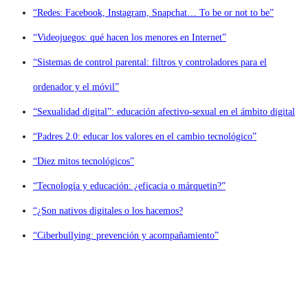
“Redes: Facebook, Instagram, Snapchat… To be or not to be”
“Videojuegos: qué hacen los menores en Internet”
“Sistemas de control parental: filtros y controladores para el
ordenador y el móvil”
“Sexualidad digital”: educación afectivo-sexual en el ámbito digital
“Padres 2.0: educar los valores en el cambio tecnológico”
“Diez mitos tecnológicos”
“Tecnología y educación: ¿eficacia o márquetin?”
“¿Son nativos digitales o los hacemos?
“Ciberbullying: prevención y acompañamiento”