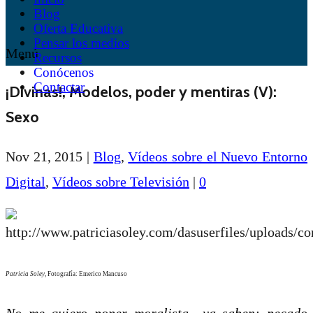
Blog
Oferta Educativa
Pensar los medios
Menú
Recursos
Conócenos
Contactar
¡Divinas!, Modelos, poder y mentiras (V):
Sexo
Nov 21, 2015
|
Blog
,
Vídeos sobre el Nuevo Entorno
Digital
,
Vídeos sobre Televisión
|
0
Patricia Soley
, Fotografía: Emerico Mancuso
No me quiero poner moralista –ya saben: pecado