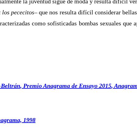
almente la juventud sigue de moda y resulta difícil v
z los pececitos
– que nos resulta difícil considerar bella
caracterizadas como sofisticadas bombas sexuales que 
-Beltrán
,
Premio Anagrama de Ensayo 2015
,
Anagrama
nagrama, 1998