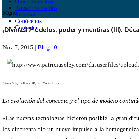
Oferta Educativa
Pensar los medios
Menú
Recursos
Conócenos
Contactar
¡Divinas! Modelos, poder y mentiras (III): Déc
Nov 7, 2015
|
Blog
|
0
Patrìcia Soley-Beltran 2004, Foto Montse Gisbert
La evolución del concepto y el tipo de modelo contin
«Las nuevas tecnologías hicieron posible la gran dif
los cincuenta dio un nuevo impulso a la homogeneizac