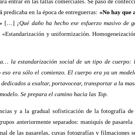
ra entrar en las tallas comerciales. Se pasó de confec
i
predicaba en la época de entreguerras:
«No hay que a
»
[…]
¡Qué daño ha hecho ese esfuerzo masivo de g
.
«Estandarización y uniformización. Homogeneización 
va… la estandarización social de un tipo de cuerpo: 
o eso era sólo el comienzo. El cuerpo era ya un mode
 dedicados a exaltar, portavocear, transportar a la ma
 modelo. Se prepara el camino hacia las Top.
ncias y a la gradual sofisticación de la fotografía d
grupos anteriormente separados: maniquís de pasarela 
al de las pasarelas, cuyas fotografías y filmaciones s