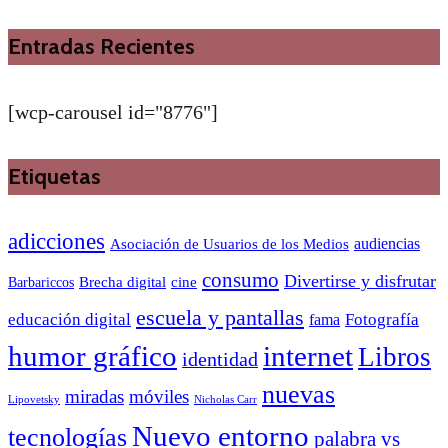
Entradas Recientes
[wcp-carousel id="8776"]
Etiquetas
adicciones
audiencias
Asociación de Usuarios de los Medios
consumo
Divertirse y disfrutar
Barbariccos
Brecha digital
cine
escuela y pantallas
educación digital
Fotografía
fama
humor gráfico
internet
Libros
identidad
nuevas
miradas
móviles
Nicholas Carr
Lipovetsky
Nuevo entorno
tecnologías
palabra vs