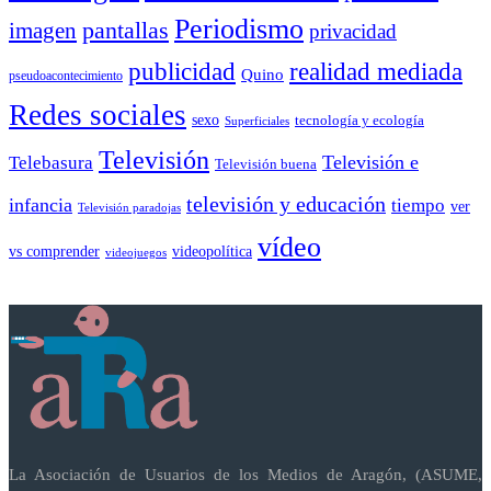
Periodismo
pantallas
imagen
privacidad
publicidad
realidad mediada
Quino
pseudoacontecimiento
Redes sociales
sexo
tecnología y ecología
Superficiales
Televisión
Telebasura
Televisión e
Televisión buena
televisión y educación
infancia
tiempo
ver
Televisión paradojas
vídeo
vs comprender
videopolítica
videojuegos
La Asociación de Usuarios de los Medios de Aragón, (ASUME,