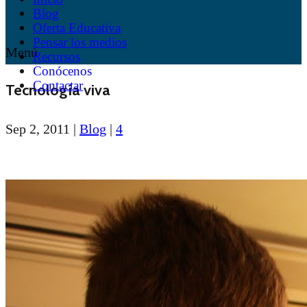
Blog
Oferta Educativa
Pensar los medios
Menú
Recursos
Conócenos
Contactar
Tecnología viva
Sep 2, 2011
|
Blog
|
4