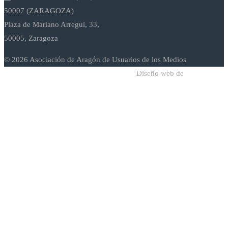
50007 (ZARAGOZA)
Plaza de Mariano Arregui, 33,
50005, Zaragoza
© 2026 Asociación de Aragón de Usuarios de los Medios
Diseño web de
Sodadi Web