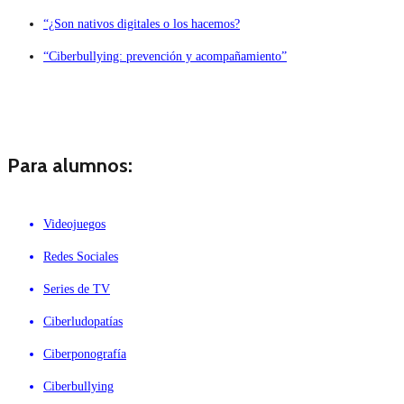
“¿Son nativos digitales o los hacemos?
“Ciberbullying: prevención y acompañamiento”
Para alumnos:
Videojuegos
Redes Sociales
Series de TV
Ciberludopatías
Ciberponografía
Ciberbullying