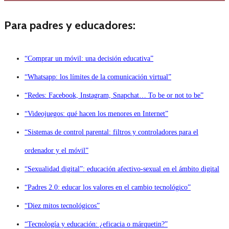
Para padres y educadores:
“Comprar un móvil: una decisión educativa”
“Whatsapp: los límites de la comunicación virtual”
“Redes: Facebook, Instagram, Snapchat… To be or not to be”
“Videojuegos: qué hacen los menores en Internet”
“Sistemas de control parental: filtros y controladores para el
ordenador y el móvil”
“Sexualidad digital”: educación afectivo-sexual en el ámbito digital
“Padres 2.0: educar los valores en el cambio tecnológico”
“Diez mitos tecnológicos”
“Tecnología y educación: ¿eficacia o márquetin?”