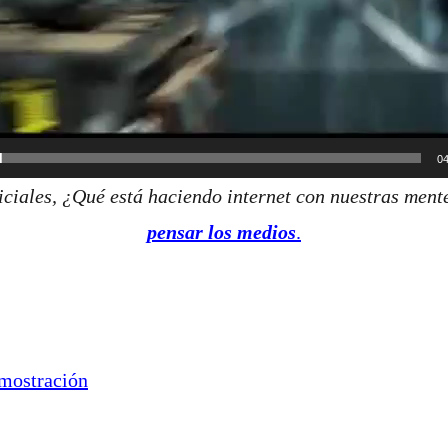
04
iciales, ¿Qué está haciendo internet con nuestras ment
pensar los medios
.
emostración