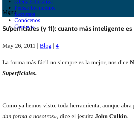
Oferta Educativa
Pensar los medios
Menú
Recursos
Conócenos
Contactar
Superficiales (y 11): cuanto más inteligente e
May 26, 2011
|
Blog
|
4
La forma más fácil no siempre es la mejor, nos dice
N
Superficiales.
Como ya hemos visto, toda herramienta, aunque abra 
dan forma a nosotros
», dice el jesuita
John Culkin
.