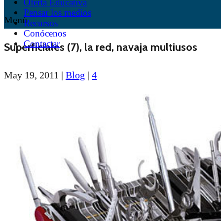
Oferta Educativa
Pensar los medios
Menú
Recursos
Conócenos
Contactar
Superficiales (7), la red, navaja multiusos
May 19, 2011
|
Blog
|
4