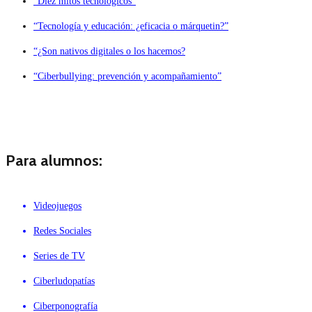
“Diez mitos tecnológicos”
“Tecnología y educación: ¿eficacia o márquetin?”
“¿Son nativos digitales o los hacemos?
“Ciberbullying: prevención y acompañamiento”
Para alumnos:
Videojuegos
Redes Sociales
Series de TV
Ciberludopatías
Ciberponografía