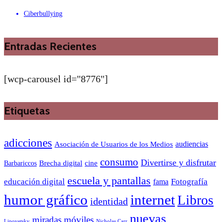
Ciberbullying
Entradas Recientes
[wcp-carousel id="8776"]
Etiquetas
adicciones
audiencias
Asociación de Usuarios de los Medios
consumo
Divertirse y disfrutar
Barbariccos
Brecha digital
cine
escuela y pantallas
educación digital
Fotografía
fama
humor gráfico
internet
Libros
identidad
nuevas
miradas
móviles
Nicholas Carr
Lipovetsky