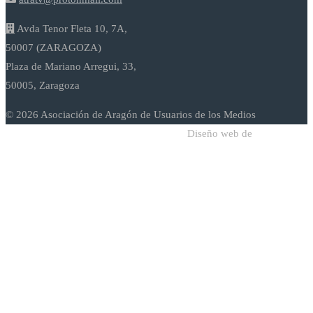
Avda Tenor Fleta 10, 7A,
50007 (ZARAGOZA)
Plaza de Mariano Arregui, 33,
50005, Zaragoza
© 2026 Asociación de Aragón de Usuarios de los Medios
Diseño web de
Sodadi Web