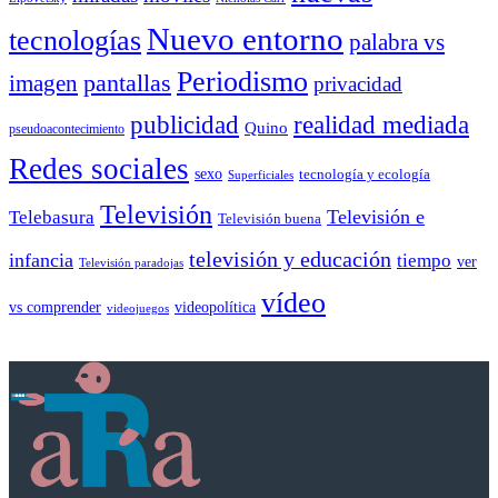
Nuevo entorno
tecnologías
palabra vs
Periodismo
pantallas
imagen
privacidad
publicidad
realidad mediada
Quino
pseudoacontecimiento
Redes sociales
sexo
tecnología y ecología
Superficiales
Televisión
Telebasura
Televisión e
Televisión buena
televisión y educación
infancia
tiempo
ver
Televisión paradojas
vídeo
vs comprender
videopolítica
videojuegos