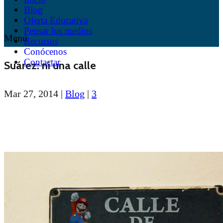
Blog
Oferta Educativa
Pensar los medios
Menú
Recursos
Conócenos
Contactar
Suárez: ni una calle
Mar 27, 2014
|
Blog
|
3