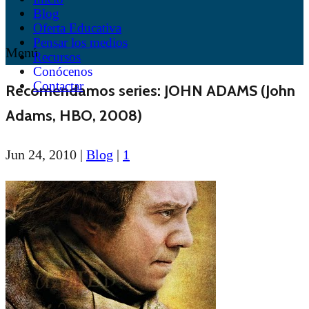
Blog
Oferta Educativa
Pensar los medios
Menú
Recursos
Conócenos
Contactar
Recomendamos series: JOHN ADAMS (John
Adams, HBO, 2008)
Jun 24, 2010
|
Blog
|
1