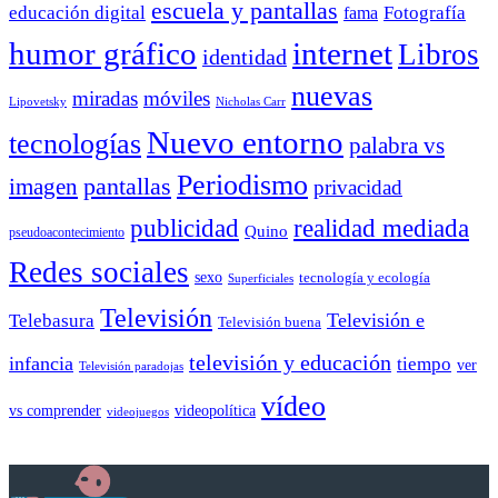
escuela y pantallas
educación digital
Fotografía
fama
humor gráfico
internet
Libros
identidad
nuevas
miradas
móviles
Nicholas Carr
Lipovetsky
Nuevo entorno
tecnologías
palabra vs
Periodismo
pantallas
imagen
privacidad
publicidad
realidad mediada
Quino
pseudoacontecimiento
Redes sociales
sexo
tecnología y ecología
Superficiales
Televisión
Telebasura
Televisión e
Televisión buena
televisión y educación
infancia
tiempo
ver
Televisión paradojas
vídeo
vs comprender
videopolítica
videojuegos