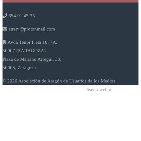
654 91 45 35
atratv@protonmail.com
Avda Tenor Fleta 10, 7A,
50007 (ZARAGOZA)
Plaza de Mariano Arregui, 33,
50005, Zaragoza
© 2026 Asociación de Aragón de Usuarios de los Medios
Diseño web de
Sodadi Web