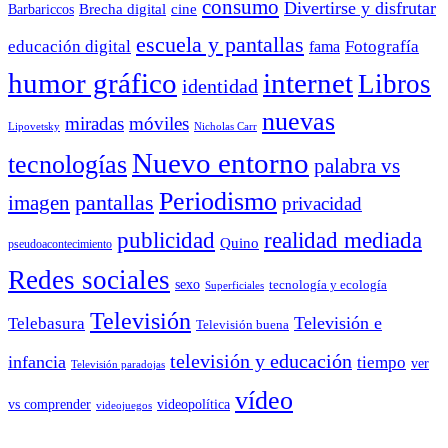
consumo
Divertirse y disfrutar
Barbariccos
Brecha digital
cine
escuela y pantallas
educación digital
Fotografía
fama
humor gráfico
internet
Libros
identidad
nuevas
miradas
móviles
Nicholas Carr
Lipovetsky
Nuevo entorno
tecnologías
palabra vs
Periodismo
pantallas
imagen
privacidad
publicidad
realidad mediada
Quino
pseudoacontecimiento
Redes sociales
sexo
tecnología y ecología
Superficiales
Televisión
Telebasura
Televisión e
Televisión buena
televisión y educación
infancia
tiempo
ver
Televisión paradojas
vídeo
vs comprender
videopolítica
videojuegos