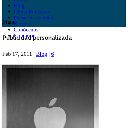
Blog
Oferta Educativa
Pensar los medios
Menú
Recursos
Conócenos
Contactar
Publicidad personalizada
Feb 17, 2011
|
Blog
|
6