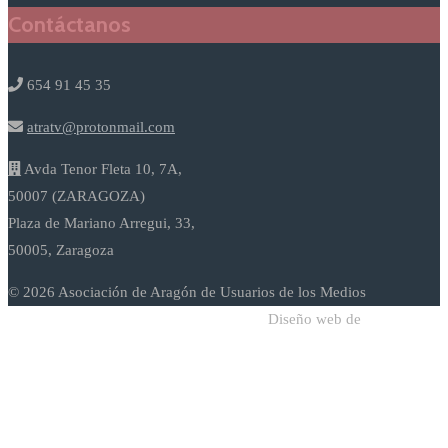
Contáctanos
654 91 45 35
atratv@protonmail.com
Avda Tenor Fleta 10, 7A,
50007 (ZARAGOZA)
Plaza de Mariano Arregui, 33,
50005, Zaragoza
© 2026 Asociación de Aragón de Usuarios de los Medios
Diseño web de
Sodadi Web