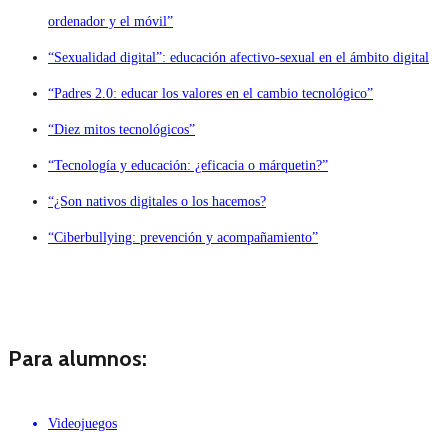
ordenador y el móvil”
“Sexualidad digital”: educación afectivo-sexual en el ámbito digital
“Padres 2.0: educar los valores en el cambio tecnológico”
“Diez mitos tecnológicos”
“Tecnología y educación: ¿eficacia o márquetin?”
“¿Son nativos digitales o los hacemos?
“Ciberbullying: prevención y acompañamiento”
Para alumnos:
Videojuegos