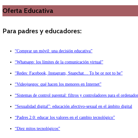
Oferta Educativa
Para padres y educadores:
“Comprar un móvil: una decisión educativa”
“Whatsapp: los límites de la comunicación virtual”
“Redes: Facebook, Instagram, Snapchat… To be or not to be”
“Videojuegos: qué hacen los menores en Internet”
“Sistemas de control parental: filtros y controladores para el ordenado
“Sexualidad digital”: educación afectivo-sexual en el ámbito digital
“Padres 2.0: educar los valores en el cambio tecnológico”
“Diez mitos tecnológicos”