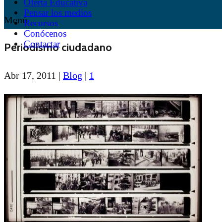
Oferta Educativa
Pensar los medios
Menú
Recursos
Conócenos
Contactar
Periodismo ciudadano
Abr 17, 2011
|
Blog
|
1