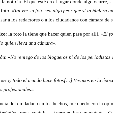
 la noticia. El que esté en el lugar donde algo ocurre, 
 foto
. «
Tal vez su foto sea algo peor que si la hiciera u
 usar a los redactores o a los ciudadanos con cámara de
ico
: la foto la tiene que hacer quien pase por allí.
«
El f
ólo quien lleva una cámara
».
ión
: «
No reniego de los blogueros ni de los periodistas
«
Hoy todo el mundo hace fotos[…] Vivimos en la época
os profesionales
.»
encia del ciudadano en los hechos, me quedo con la opi
móviles, redes sociales…) pero no las capacidades. O l