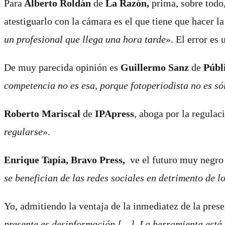
Para
Alberto Roldán
de
La Razón,
prima, sobre todo,
atestiguarlo con la cámara es el que tiene que hacer la
un profesional que llega una hora tarde
». El error es
De muy parecida opinión es
Guillermo Sanz
de
Públ
competencia no es esa, porque fotoperiodista no es s
Roberto Mariscal
de
IPApress
, aboga por la regulac
regularse
».
Enrique Tapia, Bravo Press,
ve el futuro muy negro
se benefician de las redes sociales en detrimento de l
Yo, admitiendo la ventaja de la inmediatez de la pres
presente es desinformación.[…]. La herramienta está (