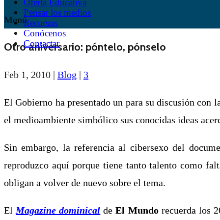
Oferta Educativa
Pensar los medios
Menú
Recursos
Conócenos
Contactar
Otro aniversario: póntelo, pónselo
Feb 1, 2010
|
Blog
|
3
El Gobierno ha presentado un para su discusión con
el medioambiente simbólico sus conocidas ideas acerc
Sin embargo, la referencia al cibersexo del docum
reproduzco aquí porque tiene tanto talento como fal
obligan a volver de nuevo sobre el tema.
El
Magazine dominical
de
El Mundo
recuerda los 2