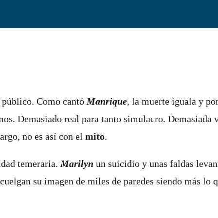
je público. Como cantó
Manrique
, la muerte iguala y po
mos. Demasiado real para tanto simulacro. Demasiada v
argo, no es así con el
mito
.
cidad temeraria.
Marilyn
un suicidio y unas faldas levant
s cuelgan su imagen de miles de paredes siendo más lo 