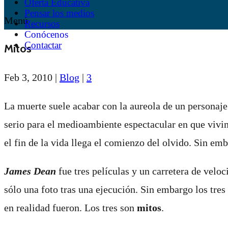
Oferta Educativa
Pensar los medios
Menú
Recursos
Conócenos
Contactar
Mitos
Feb 3, 2010
|
Blog
|
3
La muerte suele acabar con la aureola de un persona
serio para el medioambiente espectacular en que vivi
el fin de la vida llega el comienzo del olvido. Sin emb
James Dean
fue
tres películas y un carretera de velo
sólo una foto tras una ejecución. Sin embargo los tre
en realidad fueron. Los tres son
mitos
.