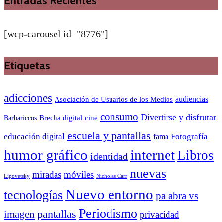
Entradas Recientes
[wcp-carousel id="8776"]
Etiquetas
adicciones
audiencias
Asociación de Usuarios de los Medios
consumo
Divertirse y disfrutar
Barbariccos
Brecha digital
cine
escuela y pantallas
educación digital
Fotografía
fama
humor gráfico
internet
Libros
identidad
nuevas
miradas
móviles
Nicholas Carr
Lipovetsky
Nuevo entorno
tecnologías
palabra vs
Periodismo
pantallas
imagen
privacidad