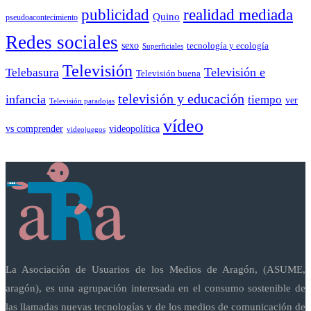
publicidad
realidad mediada
Quino
pseudoacontecimiento
Redes sociales
sexo
tecnología y ecología
Superficiales
Televisión
Telebasura
Televisión e
Televisión buena
televisión y educación
infancia
tiempo
ver
Televisión paradojas
vídeo
vs comprender
videopolítica
videojuegos
La Asociación de Usuarios de los Medios de Aragón, (ASUME,
aragón), es una agrupación interesada en el consumo sostenible de
las llamadas nuevas tecnologías y de los medios de comunicación de