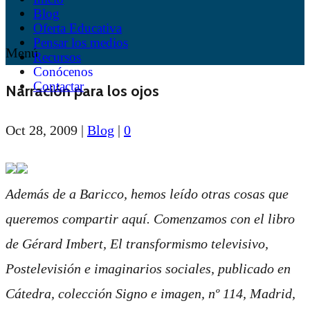
Blog
Oferta Educativa
Pensar los medios
Menú
Recursos
Conócenos
Contactar
Narración para los ojos
Oct 28, 2009
|
Blog
|
0
Además de a Baricco, hemos leído otras cosas que
queremos compartir aquí. Comenzamos con el libro
de Gérard Imbert,
El transformismo televisivo,
Postelevisión e imaginarios sociales,
publicado en
Cátedra, colección Signo e imagen, nº 114, Madrid,