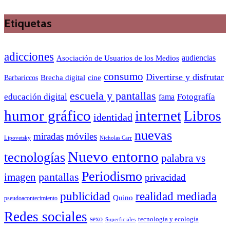
Etiquetas
adicciones
audiencias
Asociación de Usuarios de los Medios
consumo
Divertirse y disfrutar
Barbariccos
Brecha digital
cine
escuela y pantallas
educación digital
Fotografía
fama
humor gráfico
internet
Libros
identidad
nuevas
miradas
móviles
Nicholas Carr
Lipovetsky
Nuevo entorno
tecnologías
palabra vs
Periodismo
pantallas
imagen
privacidad
publicidad
realidad mediada
Quino
pseudoacontecimiento
Redes sociales
sexo
tecnología y ecología
Superficiales