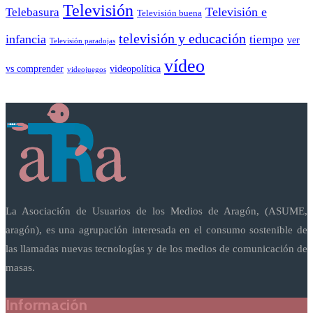
Televisión
Telebasura
Televisión e
Televisión buena
televisión y educación
infancia
tiempo
ver
Televisión paradojas
vídeo
vs comprender
videopolítica
videojuegos
La Asociación de Usuarios de los Medios de Aragón, (ASUME,
aragón), es una agrupación interesada en el consumo sostenible de
las llamadas nuevas tecnologías y de los medios de comunicación de
masas.
Información