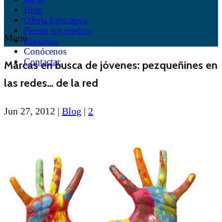
Blog
Oferta Educativa
Pensar los medios
Menú
Recursos
Conócenos
Contactar
Marcas en busca de jóvenes: pezqueñines en
las redes… de la red
Jun 27, 2012
|
Blog
|
2