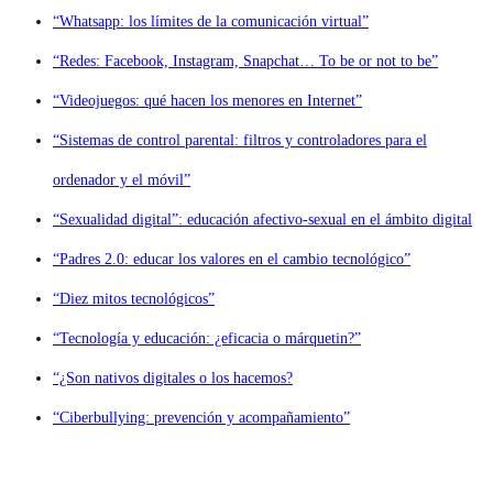
“Whatsapp: los límites de la comunicación virtual”
“Redes: Facebook, Instagram, Snapchat… To be or not to be”
“Videojuegos: qué hacen los menores en Internet”
“Sistemas de control parental: filtros y controladores para el
ordenador y el móvil”
“Sexualidad digital”: educación afectivo-sexual en el ámbito digital
“Padres 2.0: educar los valores en el cambio tecnológico”
“Diez mitos tecnológicos”
“Tecnología y educación: ¿eficacia o márquetin?”
“¿Son nativos digitales o los hacemos?
“Ciberbullying: prevención y acompañamiento”