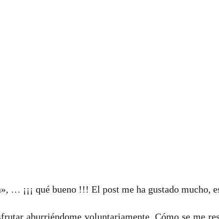
n», … ¡¡¡ qué bueno !!! El post me ha gustado mucho, 
sfrutar aburriéndome voluntariamente. Cómo se me resi