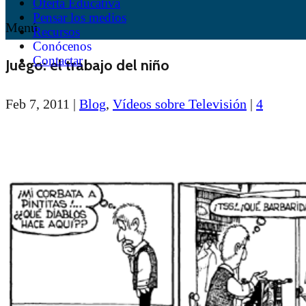
Oferta Educativa
Pensar los medios
Menú
Recursos
Conócenos
Contactar
Juego: el trabajo del niño
Feb 7, 2011
|
Blog
,
Vídeos sobre Televisión
|
4