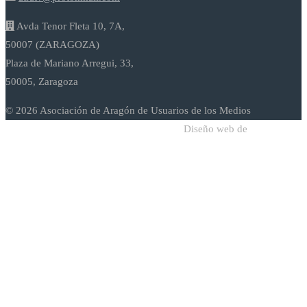
Avda Tenor Fleta 10, 7A,
50007 (ZARAGOZA)
Plaza de Mariano Arregui, 33,
50005, Zaragoza
© 2026 Asociación de Aragón de Usuarios de los Medios
Diseño web de
Sodadi Web