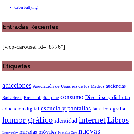
Ciberbullying
Entradas Recientes
[wcp-carousel id="8776"]
Etiquetas
adicciones
audiencias
Asociación de Usuarios de los Medios
consumo
Divertirse y disfrutar
Barbariccos
Brecha digital
cine
escuela y pantallas
educación digital
Fotografía
fama
humor gráfico
internet
Libros
identidad
nuevas
miradas
móviles
Nicholas Carr
Lipovetsky