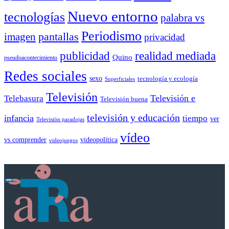
Nuevo entorno
tecnologías
palabra vs
Periodismo
pantallas
imagen
privacidad
publicidad
realidad mediada
Quino
pseudoacontecimiento
Redes sociales
sexo
tecnología y ecología
Superficiales
Televisión
Telebasura
Televisión e
Televisión buena
televisión y educación
infancia
tiempo
ver
Televisión paradojas
vídeo
vs comprender
videopolítica
videojuegos