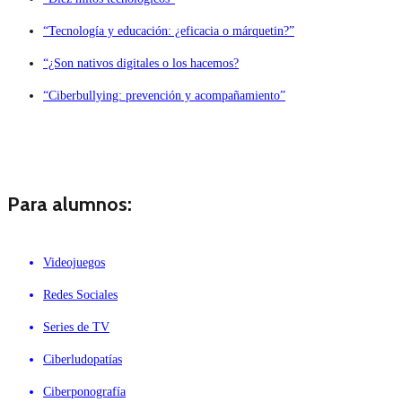
“Tecnología y educación: ¿eficacia o márquetin?”
“¿Son nativos digitales o los hacemos?
“Ciberbullying: prevención y acompañamiento”
Para alumnos:
Videojuegos
Redes Sociales
Series de TV
Ciberludopatías
Ciberponografía