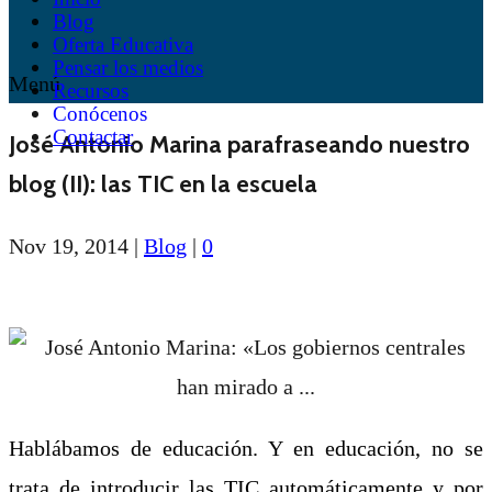
Blog
Oferta Educativa
Pensar los medios
Menú
Recursos
Conócenos
Contactar
José Antonio Marina parafraseando nuestro
blog (II): las TIC en la escuela
Nov 19, 2014
|
Blog
|
0
Hablábamos de educación. Y en educación, no se
trata de introducir las TIC automáticamente y por