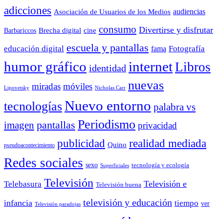
adicciones
audiencias
Asociación de Usuarios de los Medios
consumo
Divertirse y disfrutar
Barbariccos
Brecha digital
cine
escuela y pantallas
educación digital
Fotografía
fama
humor gráfico
internet
Libros
identidad
nuevas
miradas
móviles
Nicholas Carr
Lipovetsky
Nuevo entorno
tecnologías
palabra vs
Periodismo
pantallas
imagen
privacidad
publicidad
realidad mediada
Quino
pseudoacontecimiento
Redes sociales
sexo
tecnología y ecología
Superficiales
Televisión
Telebasura
Televisión e
Televisión buena
televisión y educación
infancia
tiempo
ver
Televisión paradojas