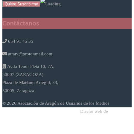
Contáctanos
654 91 45 35
atratv@protonmail.com
Avda Tenor Fleta 10, 7A,
50007 (ZARAGOZA)
Plaza de Mariano Arregui, 33,
50005, Zaragoza
© 2026 Asociación de Aragón de Usuarios de los Medios
Diseño web de
Sodadi Web