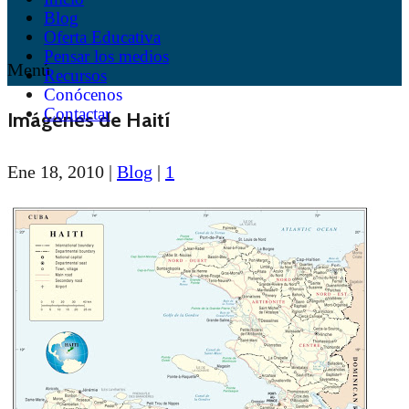
Blog
Oferta Educativa
Pensar los medios
Menú
Recursos
Conócenos
Contactar
Imágenes de Haití
Ene 18, 2010
|
Blog
|
1