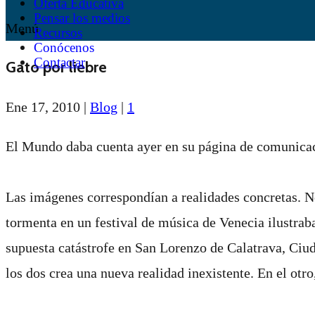
Oferta Educativa
Pensar los medios
Menú
Recursos
Conócenos
Contactar
Gato por liebre
Ene 17, 2010
|
Blog
|
1
El Mundo daba cuenta ayer en su página de comunicac
Las imágenes correspondían a realidades concretas. No
tormenta en un festival de música de Venecia ilustrab
supuesta catástrofe en San Lorenzo de Calatrava, Ciud
los dos crea una nueva realidad inexistente. En el otr