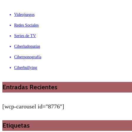
Videojuegos
Redes Sociales
Series de TV
Ciberludopatías
Ciberponografía
Ciberbullying
Entradas Recientes
[wcp-carousel id="8776"]
Etiquetas