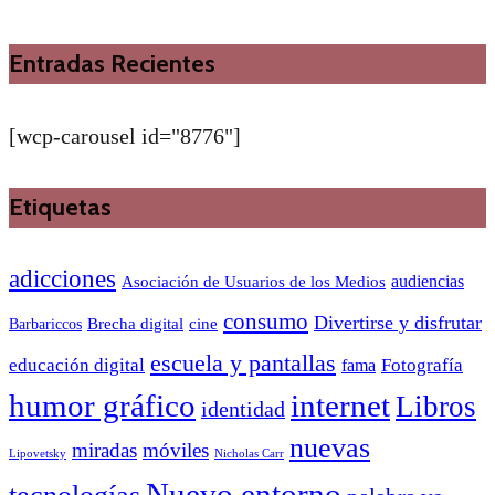
Entradas Recientes
[wcp-carousel id="8776"]
Etiquetas
adicciones
audiencias
Asociación de Usuarios de los Medios
consumo
Divertirse y disfrutar
Barbariccos
Brecha digital
cine
escuela y pantallas
educación digital
Fotografía
fama
humor gráfico
internet
Libros
identidad
nuevas
miradas
móviles
Nicholas Carr
Lipovetsky
Nuevo entorno