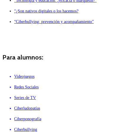
“Tecnología y educación: ¿eficacia o márquetin?”
“¿Son nativos digitales o los hacemos?
“Ciberbullying: prevención y acompañamiento”
Para alumnos:
Videojuegos
Redes Sociales
Series de TV
Ciberludopatías
Ciberponografía
Ciberbullying