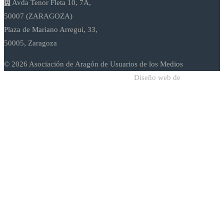
Avda Tenor Fleta 10, 7A,
50007 (ZARAGOZA)
Plaza de Mariano Arregui, 33,
50005, Zaragoza
© 2026 Asociación de Aragón de Usuarios de los Medios
Diseño web de
Sodadi Web