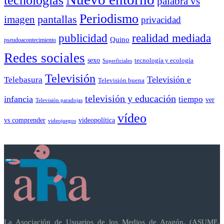
tecnologías
palabra vs
Periodismo
pantallas
imagen
privacidad
publicidad
realidad mediada
Quino
pseudoacontecimiento
Redes sociales
sexo
tecnología y ecología
Superficiales
Televisión
Telebasura
Televisión e
Televisión buena
televisión y educación
infancia
tiempo
ver
Televisión paradojas
vídeo
vs comprender
videopolítica
videojuegos
La Asociación de Usuarios de los Medios de Aragón, (ASUME,