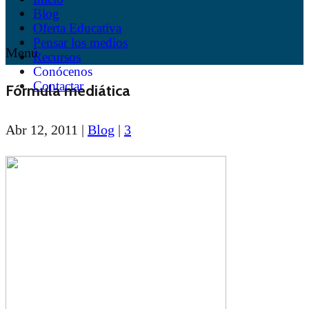
Blog
Oferta Educativa
Pensar los medios
Menú
Recursos
Conócenos
Contactar
Fórmula mediática
Abr 12, 2011
|
Blog
|
3