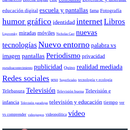
escuela y pantallas
educación digital
Fotografía
fama
humor gráfico
internet
Libros
identidad
nuevas
miradas
móviles
Nicholas Carr
Lipovetsky
Nuevo entorno
tecnologías
palabra vs
Periodismo
pantallas
imagen
privacidad
publicidad
realidad mediada
Quino
pseudoacontecimiento
Redes sociales
sexo
tecnología y ecología
Superficiales
Televisión
Telebasura
Televisión e
Televisión buena
televisión y educación
infancia
tiempo
ver
Televisión paradojas
vídeo
vs comprender
videopolítica
videojuegos