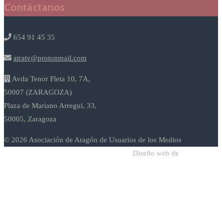
Contáctanos
654 91 45 35
atratv@protonmail.com
Avda Tenor Fleta 10, 7A,
50007 (ZARAGOZA)
Plaza de Mariano Arregui, 33,
50005, Zaragoza
© 2026 Asociación de Aragón de Usuarios de los Medios
Diseño web de
Sodadi Web