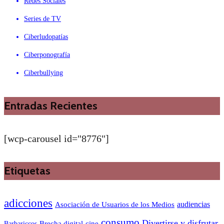
Redes Sociales
Series de TV
Ciberludopatías
Ciberponografía
Ciberbullying
Entradas Recientes
[wcp-carousel id="8776"]
Etiquetas
adicciones
audiencias
Asociación de Usuarios de los Medios
consumo
Divertirse y disfrutar
Barbariccos
Brecha digital
cine