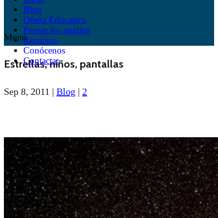
Blog
Oferta Educativa
Pensar los medios
Menú
Recursos
Conócenos
Contactar
Estrellas, niños, pantallas
Sep 8, 2011
|
Blog
|
2