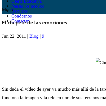
Oferta Educativa
Pensar los medios
Menú
Recursos
Conócenos
Contactar
El chupete de las emociones
Jun 22, 2011
|
Blog
|
9
Sin duda el vídeo de ayer va mucho más allá de la ta
funciona la imagen y la tele en uno de sus terrenos má