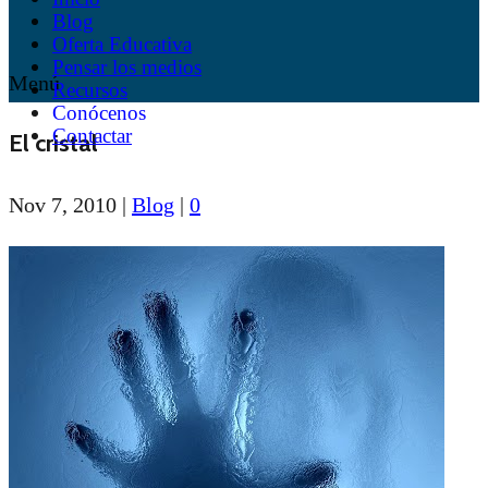
Blog
Oferta Educativa
Pensar los medios
Menú
Recursos
Conócenos
Contactar
El cristal
Nov 7, 2010
|
Blog
|
0