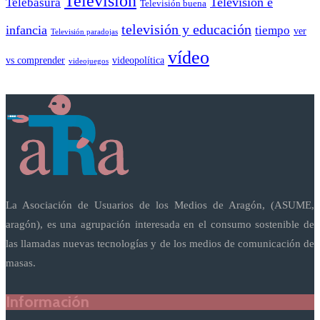
Televisión
Telebasura
Televisión e
Televisión buena
televisión y educación
infancia
tiempo
ver
Televisión paradojas
vídeo
vs comprender
videopolítica
videojuegos
La Asociación de Usuarios de los Medios de Aragón, (ASUME,
aragón), es una agrupación interesada en el consumo sostenible de
las llamadas nuevas tecnologías y de los medios de comunicación de
masas.
Información