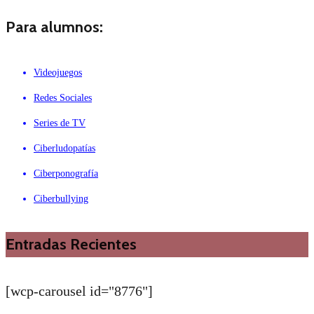
Para alumnos:
Videojuegos
Redes Sociales
Series de TV
Ciberludopatías
Ciberponografía
Ciberbullying
Entradas Recientes
[wcp-carousel id="8776"]