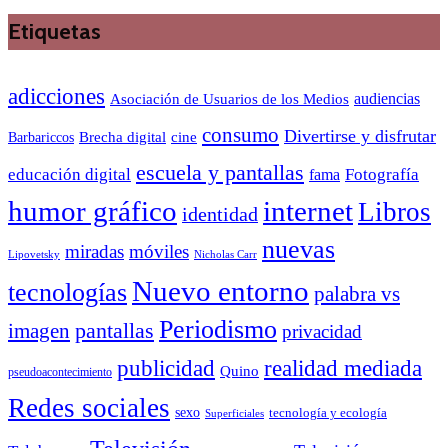
Etiquetas
adicciones
audiencias
Asociación de Usuarios de los Medios
consumo
Divertirse y disfrutar
Barbariccos
Brecha digital
cine
escuela y pantallas
educación digital
Fotografía
fama
humor gráfico
internet
Libros
identidad
nuevas
miradas
móviles
Nicholas Carr
Lipovetsky
Nuevo entorno
tecnologías
palabra vs
Periodismo
pantallas
imagen
privacidad
publicidad
realidad mediada
Quino
pseudoacontecimiento
Redes sociales
sexo
tecnología y ecología
Superficiales