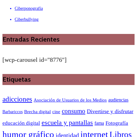
Ciberponografía
Ciberbullying
Entradas Recientes
[wcp-carousel id="8776"]
Etiquetas
adicciones
audiencias
Asociación de Usuarios de los Medios
consumo
Divertirse y disfrutar
Barbariccos
Brecha digital
cine
escuela y pantallas
educación digital
Fotografía
fama
humor gráfico
internet
Libros
identidad