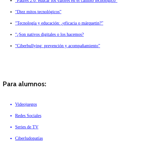
“Padres 2.0: educar los valores en el cambio tecnológico”
“Diez mitos tecnológicos”
“Tecnología y educación: ¿eficacia o márquetin?”
“¿Son nativos digitales o los hacemos?
“Ciberbullying: prevención y acompañamiento”
Para alumnos:
Videojuegos
Redes Sociales
Series de TV
Ciberludopatías