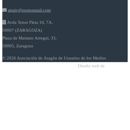
atratv@protonmail.com
Avda Tenor Fleta 10, 7A,
50007 (ZARAGOZA)
Plaza de Mariano Arregui, 33,
50005, Zaragoza
© 2026 Asociación de Aragón de Usuarios de los Medios
Diseño web de
Sodadi Web