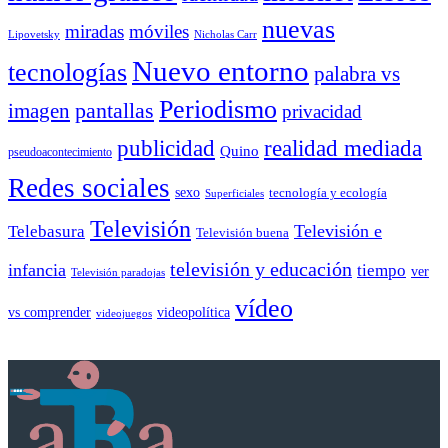
nuevas
miradas
móviles
Nicholas Carr
Lipovetsky
Nuevo entorno
tecnologías
palabra vs
Periodismo
pantallas
imagen
privacidad
publicidad
realidad mediada
Quino
pseudoacontecimiento
Redes sociales
sexo
tecnología y ecología
Superficiales
Televisión
Telebasura
Televisión e
Televisión buena
televisión y educación
infancia
tiempo
ver
Televisión paradojas
vídeo
vs comprender
videopolítica
videojuegos