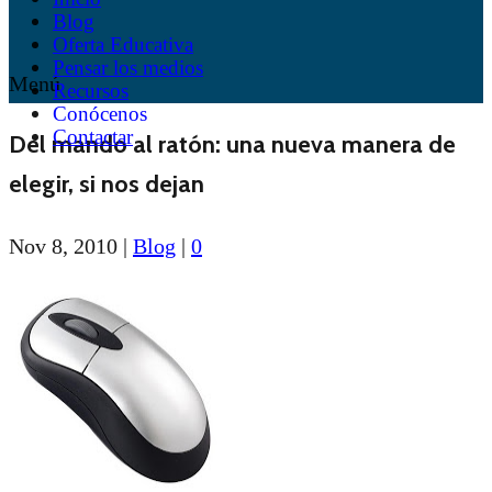
Blog
Oferta Educativa
Pensar los medios
Menú
Recursos
Conócenos
Contactar
Del mando al ratón: una nueva manera de
elegir, si nos dejan
Nov 8, 2010
|
Blog
|
0