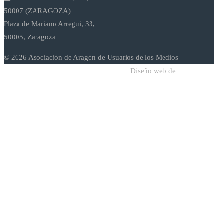
50007 (ZARAGOZA)
Plaza de Mariano Arregui, 33,
50005, Zaragoza
© 2026 Asociación de Aragón de Usuarios de los Medios
Diseño web de
Sodadi Web