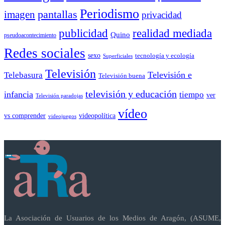
Periodismo
pantallas
imagen
privacidad
publicidad
realidad mediada
Quino
pseudoacontecimiento
Redes sociales
sexo
tecnología y ecología
Superficiales
Televisión
Telebasura
Televisión e
Televisión buena
televisión y educación
infancia
tiempo
ver
Televisión paradojas
vídeo
vs comprender
videopolítica
videojuegos
La Asociación de Usuarios de los Medios de Aragón, (ASUME,