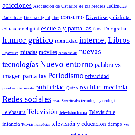
adicciones
audiencias
Asociación de Usuarios de los Medios
consumo
Divertirse y disfrutar
Barbariccos
Brecha digital
cine
escuela y pantallas
educación digital
Fotografía
fama
humor gráfico
internet
Libros
identidad
nuevas
miradas
móviles
Nicholas Carr
Lipovetsky
Nuevo entorno
tecnologías
palabra vs
Periodismo
pantallas
imagen
privacidad
publicidad
realidad mediada
Quino
pseudoacontecimiento
Redes sociales
sexo
tecnología y ecología
Superficiales
Televisión
Telebasura
Televisión e
Televisión buena
televisión y educación
infancia
tiempo
ver
Televisión paradojas