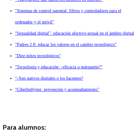
“Sistemas de control parental: filtros y controladores para el
ordenador y el móvil”
“Sexualidad digital”: educación afectivo-sexual en el ámbito digital
“Padres 2.0: educar los valores en el cambio tecnológico”
“Diez mitos tecnológicos”
“Tecnología y educación: ¿eficacia o márquetin?”
“¿Son nativos digitales o los hacemos?
“Ciberbullying: prevención y acompañamiento”
Para alumnos: