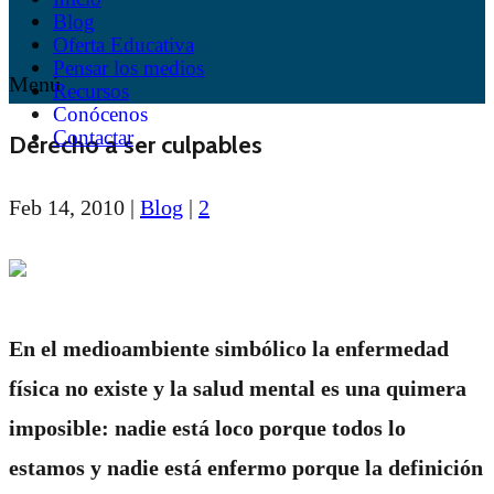
Blog
Oferta Educativa
Pensar los medios
Menú
Recursos
Conócenos
Contactar
Derecho a ser culpables
Feb 14, 2010
|
Blog
|
2
En el medioambiente simbólico la enfermedad
física no existe y la salud mental es una quimera
imposible: nadie está loco porque todos lo
estamos y nadie está enfermo porque la definición