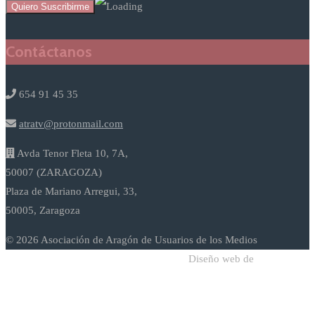
Contáctanos
654 91 45 35
atratv@protonmail.com
Avda Tenor Fleta 10, 7A,
50007 (ZARAGOZA)
Plaza de Mariano Arregui, 33,
50005, Zaragoza
© 2026 Asociación de Aragón de Usuarios de los Medios
Diseño web de
Sodadi Web