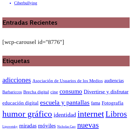
Ciberbullying
Entradas Recientes
[wcp-carousel id="8776"]
Etiquetas
adicciones
audiencias
Asociación de Usuarios de los Medios
consumo
Divertirse y disfrutar
Barbariccos
Brecha digital
cine
escuela y pantallas
educación digital
Fotografía
fama
humor gráfico
internet
Libros
identidad
nuevas
miradas
móviles
Nicholas Carr
Lipovetsky