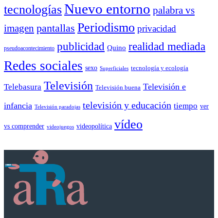
Nuevo entorno
tecnologías
palabra vs
Periodismo
pantallas
imagen
privacidad
publicidad
realidad mediada
Quino
pseudoacontecimiento
Redes sociales
sexo
tecnología y ecología
Superficiales
Televisión
Telebasura
Televisión e
Televisión buena
televisión y educación
infancia
tiempo
ver
Televisión paradojas
vídeo
vs comprender
videopolítica
videojuegos