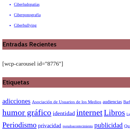
Ciberludopatías
Ciberponografía
Ciberbullying
Entradas Recientes
[wcp-carousel id="8776"]
Etiquetas
adicciones
audiencias
Asociación de Usuarios de los Medios
Bar
humor gráfico
internet
Libros
identidad
Li
Periodismo
publicidad
privacidad
Qu
pseudoacontecimiento