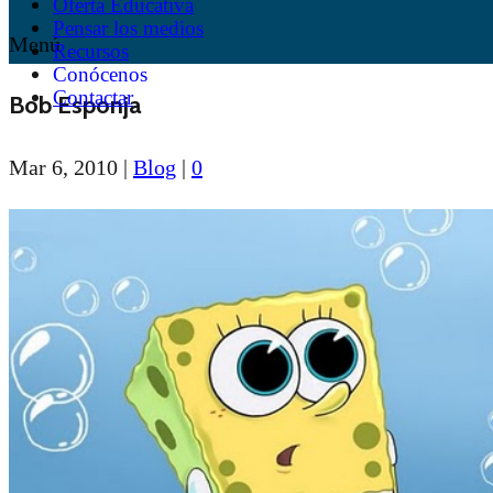
Oferta Educativa
Pensar los medios
Menú
Recursos
Conócenos
Contactar
Bob Esponja
Mar 6, 2010
|
Blog
|
0