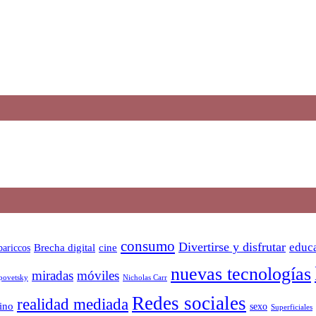
consumo
Divertirse y disfrutar
educa
bariccos
Brecha digital
cine
nuevas tecnologías
miradas
móviles
Nicholas Carr
povetsky
Redes sociales
realidad mediada
ino
sexo
Superficiales