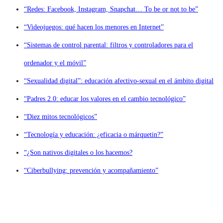
“Redes: Facebook, Instagram, Snapchat… To be or not to be”
“Videojuegos: qué hacen los menores en Internet”
“Sistemas de control parental: filtros y controladores para el
ordenador y el móvil”
“Sexualidad digital”: educación afectivo-sexual en el ámbito digital
“Padres 2.0: educar los valores en el cambio tecnológico”
“Diez mitos tecnológicos”
“Tecnología y educación: ¿eficacia o márquetin?”
“¿Son nativos digitales o los hacemos?
“Ciberbullying: prevención y acompañamiento”