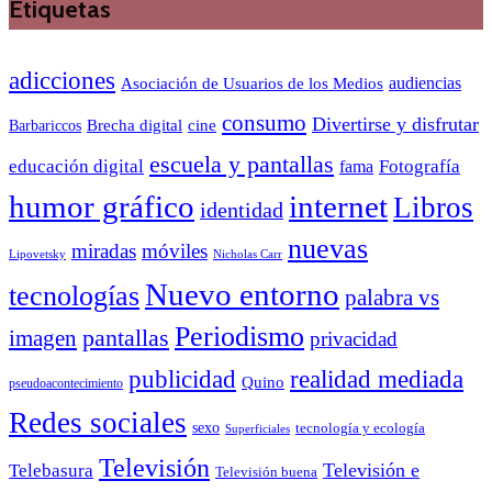
Etiquetas
adicciones
audiencias
Asociación de Usuarios de los Medios
consumo
Divertirse y disfrutar
Barbariccos
Brecha digital
cine
escuela y pantallas
educación digital
Fotografía
fama
humor gráfico
internet
Libros
identidad
nuevas
miradas
móviles
Nicholas Carr
Lipovetsky
Nuevo entorno
tecnologías
palabra vs
Periodismo
pantallas
imagen
privacidad
publicidad
realidad mediada
Quino
pseudoacontecimiento
Redes sociales
sexo
tecnología y ecología
Superficiales
Televisión
Telebasura
Televisión e
Televisión buena