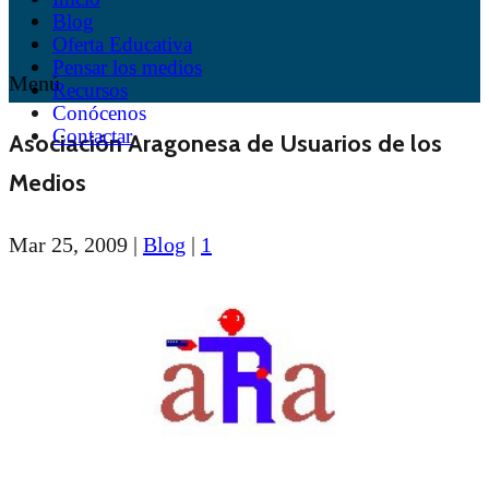
Blog
Oferta Educativa
Pensar los medios
Menú
Recursos
Conócenos
Contactar
Asociación Aragonesa de Usuarios de los
Medios
Mar 25, 2009
|
Blog
|
1