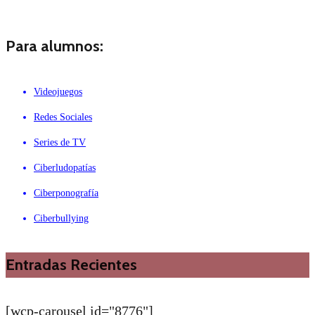
Para alumnos:
Videojuegos
Redes Sociales
Series de TV
Ciberludopatías
Ciberponografía
Ciberbullying
Entradas Recientes
[wcp-carousel id="8776"]