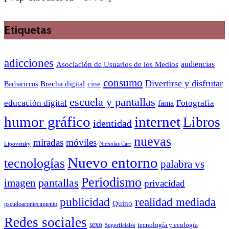
Etiquetas
adicciones
audiencias
Asociación de Usuarios de los Medios
consumo
Divertirse y disfrutar
Barbariccos
Brecha digital
cine
escuela y pantallas
educación digital
Fotografía
fama
humor gráfico
internet
Libros
identidad
nuevas
miradas
móviles
Nicholas Carr
Lipovetsky
Nuevo entorno
tecnologías
palabra vs
Periodismo
pantallas
imagen
privacidad
publicidad
realidad mediada
Quino
pseudoacontecimiento
Redes sociales
sexo
tecnología y ecología
Superficiales