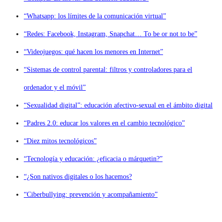
“Whatsapp: los límites de la comunicación virtual”
“Redes: Facebook, Instagram, Snapchat… To be or not to be”
“Videojuegos: qué hacen los menores en Internet”
“Sistemas de control parental: filtros y controladores para el
ordenador y el móvil”
“Sexualidad digital”: educación afectivo-sexual en el ámbito digital
“Padres 2.0: educar los valores en el cambio tecnológico”
“Diez mitos tecnológicos”
“Tecnología y educación: ¿eficacia o márquetin?”
“¿Son nativos digitales o los hacemos?
“Ciberbullying: prevención y acompañamiento”