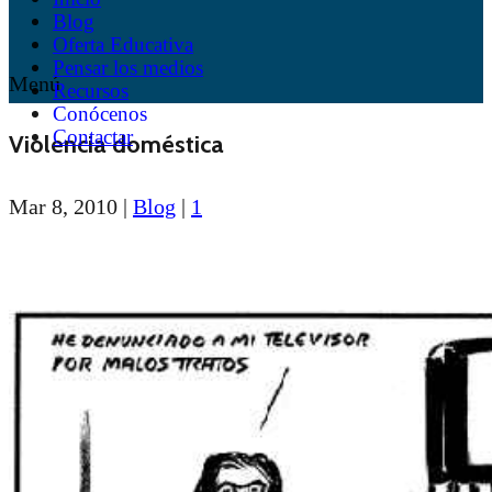
Blog
Oferta Educativa
Pensar los medios
Menú
Recursos
Conócenos
Contactar
Violencia doméstica
Mar 8, 2010
|
Blog
|
1