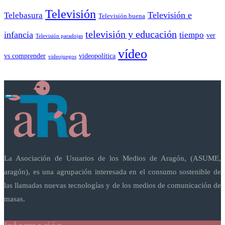
Televisión
Telebasura
Televisión e
Televisión buena
televisión y educación
infancia
tiempo
ver
Televisión paradojas
vídeo
vs comprender
videopolítica
videojuegos
La Asociación de Usuarios de los Medios de Aragón, (ASUME,
aragón), es una agrupación interesada en el consumo sostenible de
las llamadas nuevas tecnologías y de los medios de comunicación de
masas.