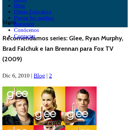
Blog
Oferta Educativa
Pensar los medios
Menú
Recursos
Conócenos
Contactar
Recomendamos series: Glee, Ryan Murphy,
Brad Falchuk e Ian Brennan para Fox TV
(2009)
Dic 6, 2010
|
Blog
|
2