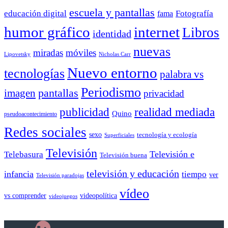
escuela y pantallas
educación digital
Fotografía
fama
humor gráfico
internet
Libros
identidad
nuevas
miradas
móviles
Nicholas Carr
Lipovetsky
Nuevo entorno
tecnologías
palabra vs
Periodismo
pantallas
imagen
privacidad
publicidad
realidad mediada
Quino
pseudoacontecimiento
Redes sociales
sexo
tecnología y ecología
Superficiales
Televisión
Telebasura
Televisión e
Televisión buena
televisión y educación
infancia
tiempo
ver
Televisión paradojas
vídeo
vs comprender
videopolítica
videojuegos