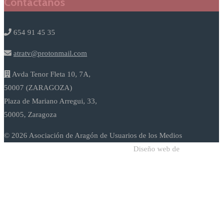
Contáctanos
654 91 45 35
atratv@protonmail.com
Avda Tenor Fleta 10, 7A,
50007 (ZARAGOZA)
Plaza de Mariano Arregui, 33,
50005, Zaragoza
© 2026 Asociación de Aragón de Usuarios de los Medios
Diseño web de
Sodadi Web