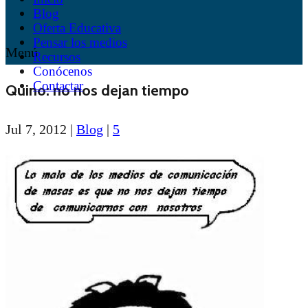
Blog
Oferta Educativa
Pensar los medios
Menú
Recursos
Conócenos
Contactar
Quino: no nos dejan tiempo
Jul 7, 2012
|
Blog
|
5