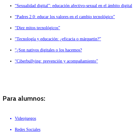
“Sexualidad digital”: educación afectivo-sexual en el ámbito digital
“Padres 2.0: educar los valores en el cambio tecnológico”
“Diez mitos tecnológicos”
“Tecnología y educación: ¿eficacia o márquetin?”
“¿Son nativos digitales o los hacemos?
“Ciberbullying: prevención y acompañamiento”
Para alumnos:
Videojuegos
Redes Sociales