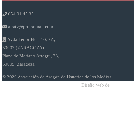
654 91 45 35
atratv@protonmail.com
Avda Tenor Fleta 10, 7A,
50007 (ZARAGOZA)
Plaza de Mariano Arregui, 33,
50005, Zaragoza
© 2026 Asociación de Aragón de Usuarios de los Medios
Diseño web de
Sodadi Web