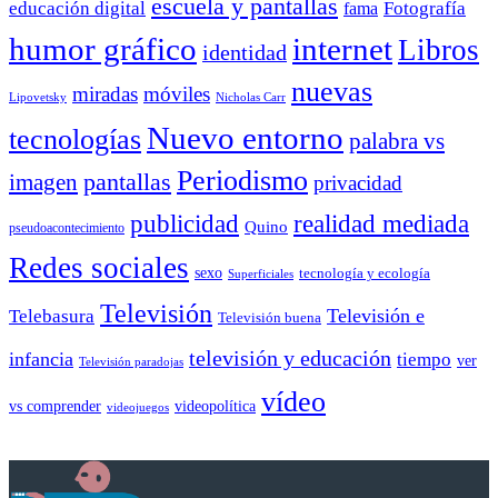
escuela y pantallas
educación digital
Fotografía
fama
humor gráfico
internet
Libros
identidad
nuevas
miradas
móviles
Nicholas Carr
Lipovetsky
Nuevo entorno
tecnologías
palabra vs
Periodismo
pantallas
imagen
privacidad
publicidad
realidad mediada
Quino
pseudoacontecimiento
Redes sociales
sexo
tecnología y ecología
Superficiales
Televisión
Telebasura
Televisión e
Televisión buena
televisión y educación
infancia
tiempo
ver
Televisión paradojas
vídeo
vs comprender
videopolítica
videojuegos