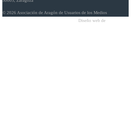
50005, Zaragoza
© 2026 Asociación de Aragón de Usuarios de los Medios
Diseño web de
Sodadi Web