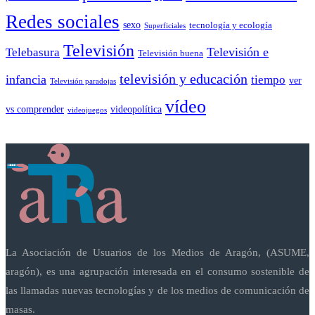
Redes sociales
sexo
tecnología y ecología
Superficiales
Televisión
Telebasura
Televisión e
Televisión buena
televisión y educación
infancia
tiempo
ver
Televisión paradojas
vídeo
vs comprender
videopolítica
videojuegos
La Asociación de Usuarios de los Medios de Aragón, (ASUME,
aragón), es una agrupación interesada en el consumo sostenible de
las llamadas nuevas tecnologías y de los medios de comunicación de
masas.