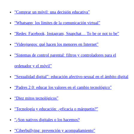
“Comprar un móvil: una decisión educativa”
“Whatsapp: los límites de la comunicación virtual”
“Redes: Facebook, Instagram, Snapchat… To be or not to be”
“Videojuegos: qué hacen los menores en Internet”
“Sistemas de control parental: filtros y controladores para el
ordenador y el móvil”
“Sexualidad digital”: educación afectivo-sexual en el ámbito digital
“Padres 2.0: educar los valores en el cambio tecnológico”
“Diez mitos tecnológicos”
“Tecnología y educación: ¿eficacia o márquetin?”
“¿Son nativos digitales o los hacemos?
“Ciberbullying: prevención y acompañamiento”