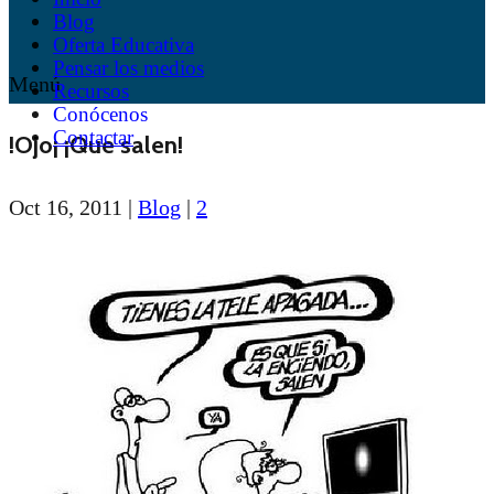
Blog
Oferta Educativa
Pensar los medios
Menú
Recursos
Conócenos
Contactar
!Ojo¡ ¡Que salen!
Oct 16, 2011
|
Blog
|
2