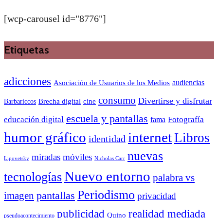
[wcp-carousel id="8776"]
Etiquetas
adicciones
audiencias
Asociación de Usuarios de los Medios
consumo
Divertirse y disfrutar
Barbariccos
Brecha digital
cine
escuela y pantallas
educación digital
Fotografía
fama
humor gráfico
internet
Libros
identidad
nuevas
miradas
móviles
Nicholas Carr
Lipovetsky
Nuevo entorno
tecnologías
palabra vs
Periodismo
pantallas
imagen
privacidad
publicidad
realidad mediada
Quino
pseudoacontecimiento