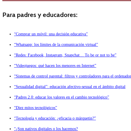
Para padres y educadores:
“Comprar un móvil: una decisión educativa”
“Whatsapp: los límites de la comunicación virtual”
“Redes: Facebook, Instagram, Snapchat… To be or not to be”
“Videojuegos: qué hacen los menores en Internet”
“Sistemas de control parental: filtros y controladores para el ordenado
“Sexualidad digital”: educación afectivo-sexual en el ámbito digital
“Padres 2.0: educar los valores en el cambio tecnológico”
“Diez mitos tecnológicos”
“Tecnología y educación: ¿eficacia o márquetin?”
“¿Son nativos digitales o los hacemos?