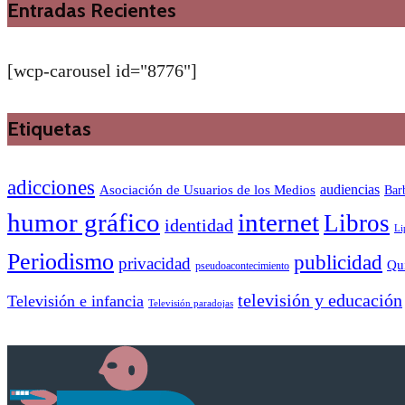
Entradas Recientes
[wcp-carousel id="8776"]
Etiquetas
adicciones
audiencias
Asociación de Usuarios de los Medios
Bar
humor gráfico
internet
Libros
identidad
Li
Periodismo
publicidad
privacidad
Qu
pseudoacontecimiento
televisión y educación
Televisión e infancia
Televisión paradojas