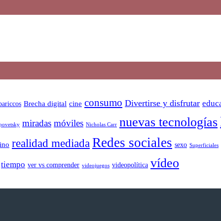
consumo
Divertirse y disfrutar
educa
bariccos
Brecha digital
cine
nuevas tecnologías
miradas
móviles
Nicholas Carr
povetsky
Redes sociales
realidad mediada
ino
sexo
Superficiales
vídeo
tiempo
ver vs comprender
videopolítica
videojuegos