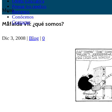
Oferta Educativa
Pensar los medios
Menú
Recursos
Conócenos
Contactar
Mafalda VII: ¿qué somos?
Dic 3, 2008
|
Blog
|
0