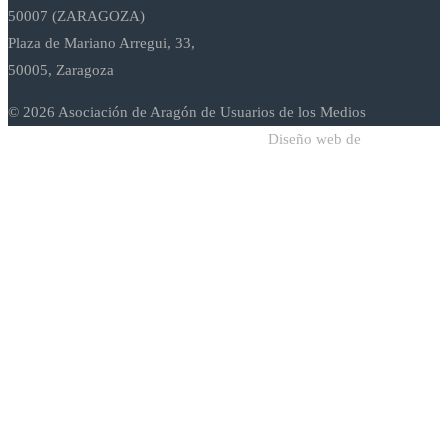
50007 (ZARAGOZA)
Plaza de Mariano Arregui, 33,
50005, Zaragoza
© 2026 Asociación de Aragón de Usuarios de los Medios
Diseño web de
Sodadi Web