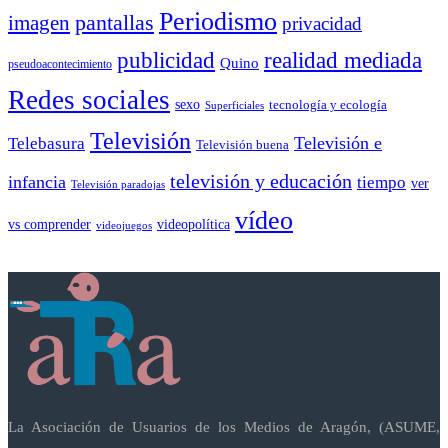
Periodismo
pantallas
imagen
privacidad
publicidad
realidad mediada
Quino
pseudoacontecimiento
Redes sociales
sexo
tecnología y ecología
Superficiales
Televisión
Telebasura
Televisión e
Televisión buena
televisión y educación
infancia
tiempo
ver
Televisión paradojas
vídeo
vs comprender
videopolítica
videojuegos
La Asociación de Usuarios de los Medios de Aragón, (ASUME,