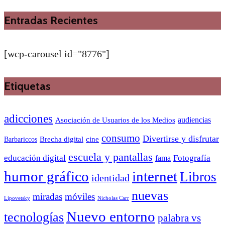
Entradas Recientes
[wcp-carousel id="8776"]
Etiquetas
adicciones
audiencias
Asociación de Usuarios de los Medios
consumo
Divertirse y disfrutar
Barbariccos
Brecha digital
cine
escuela y pantallas
educación digital
Fotografía
fama
humor gráfico
internet
Libros
identidad
nuevas
miradas
móviles
Nicholas Carr
Lipovetsky
Nuevo entorno
tecnologías
palabra vs