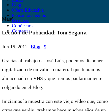
Blog
Oferta Educativa
Pensar los medios
Menú
Recursos
Conócenos
Contactar
Lección de Publicidad: Toni Segarra
Jun 15, 2011
|
Blog
|
9
Gracias al trabajo de José Luis, podemos disponer
digitalizado de un valioso material que teníamos
almacenado en VHS y que iremos paulatinamente
colgando en el Blog.
Iniciamos la muestra con este viejo vídeo que, como
otros que veréis, grabamos hace muchos años de un