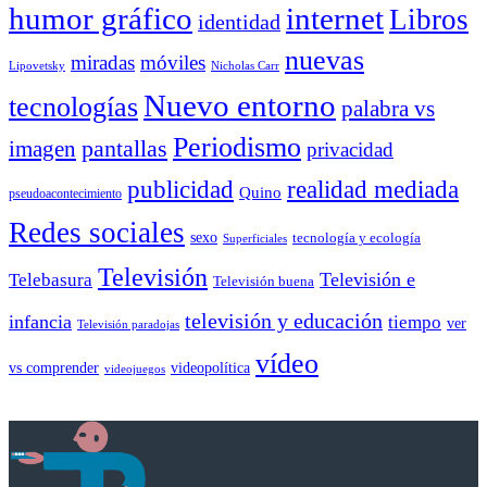
humor gráfico
internet
Libros
identidad
nuevas
miradas
móviles
Nicholas Carr
Lipovetsky
Nuevo entorno
tecnologías
palabra vs
Periodismo
pantallas
imagen
privacidad
publicidad
realidad mediada
Quino
pseudoacontecimiento
Redes sociales
sexo
tecnología y ecología
Superficiales
Televisión
Telebasura
Televisión e
Televisión buena
televisión y educación
infancia
tiempo
ver
Televisión paradojas
vídeo
vs comprender
videopolítica
videojuegos