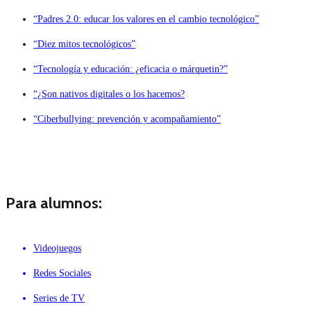
“Padres 2.0: educar los valores en el cambio tecnológico”
“Diez mitos tecnológicos”
“Tecnología y educación: ¿eficacia o márquetin?”
“¿Son nativos digitales o los hacemos?
“Ciberbullying: prevención y acompañamiento”
Para alumnos:
Videojuegos
Redes Sociales
Series de TV