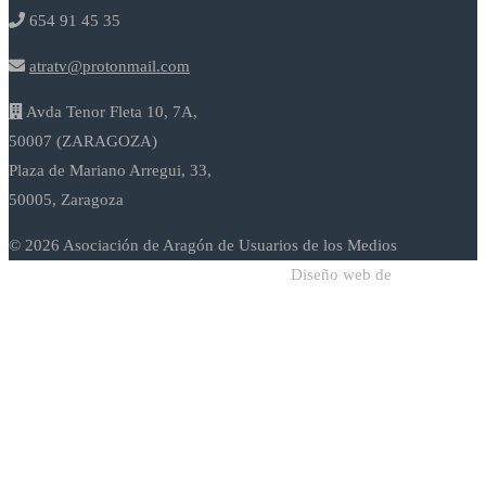
654 91 45 35
atratv@protonmail.com
Avda Tenor Fleta 10, 7A,
50007 (ZARAGOZA)
Plaza de Mariano Arregui, 33,
50005, Zaragoza
© 2026 Asociación de Aragón de Usuarios de los Medios
Diseño web de
Sodadi Web