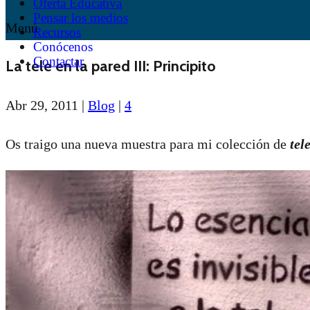
Oferta Educativa
Pensar los medios
Menú
Recursos
Conócenos
Contactar
La tele en la pared III: Principito
Abr 29, 2011
|
Blog
|
4
Os traigo una nueva muestra para mi colección de
tel