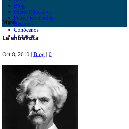
Blog
Oferta Educativa
Pensar los medios
Menú
Recursos
Conócenos
Contactar
La entrevista
Oct 8, 2010
|
Blog
|
0