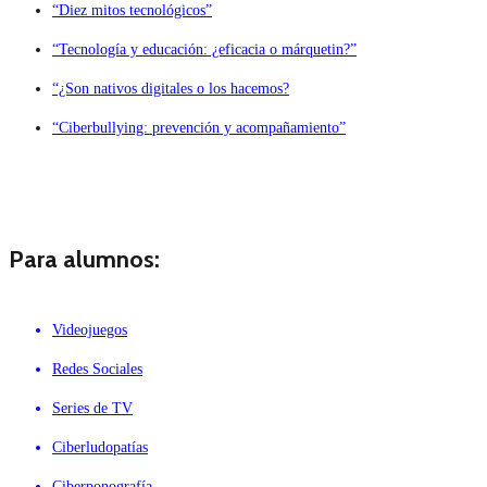
“Diez mitos tecnológicos”
“Tecnología y educación: ¿eficacia o márquetin?”
“¿Son nativos digitales o los hacemos?
“Ciberbullying: prevención y acompañamiento”
Para alumnos:
Videojuegos
Redes Sociales
Series de TV
Ciberludopatías
Ciberponografía