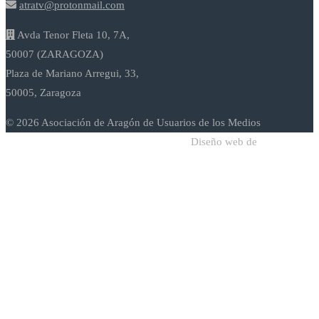
atratv@protonmail.com
Avda Tenor Fleta 10, 7A,
50007 (ZARAGOZA)
Plaza de Mariano Arregui, 33,
50005, Zaragoza
© 2026 Asociación de Aragón de Usuarios de los Medios
Diseño web de
Sodadi Web