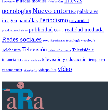
nuevas
miradas
móviles
Nicholas Carr
Lipovetsky
Nuevo entorno
tecnologías
palabra vs
Periodismo
pantallas
imagen
privacidad
publicidad
realidad mediada
Quino
pseudoacontecimiento
Redes sociales
sexo
tecnología y ecología
Superficiales
Televisión
Telebasura
Televisión e
Televisión buena
televisión y educación
infancia
tiempo
ver
Televisión paradojas
vídeo
vs comprender
videopolítica
videojuegos